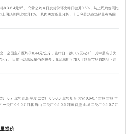
价格8.3-8.4元/斤。 乌骨公鸡今日发货价环比昨日微升0.6%，与上周鸡价同比
，与上周鸡价同比微升1%。 从肉鸡发货量分析，今日乌骨鸡市场销量有所回
，全国主产区均价8.44元/公斤，较昨日下跌0.09元/公斤，其中最高价为
16元/公斤。 目前毛鸡供应量仍然较多，禽流感时间加大了终端市场肉制品下调
厂 0.7 山东 青岛 平度 二类厂 0.5-0.6 山东 烟台 其它 0.6-0.7 吉林 吉林 丰
一类厂 0.6-0.7 河北 唐山 二类厂 0.5-0.6 河南 鹤壁 山城 二类厂 0.5-0.7 江
量提价