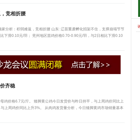
返，竞相折腰
网独家分析：积弱难返，竞相折腰 山东: 辽苗重袭孵化招架不住，支撑崩塌节节
比下滑0.10元/羽； 兖州地区苗鸡价格0.70-0.90元/羽，与2日相比下滑0.10
价齐稳
脚黄母鸡价格6.7元/斤。 矮脚黄公鸡今日发货价与昨日持平，与上周鸡价同比上
与上周鸡价同比上升3%。 从肉鸡发货量分析，今日矮脚黄鸡市场销量基本