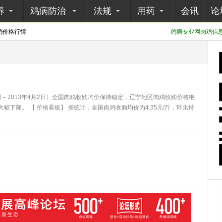
养
鸡病防治
法规
用药
会讯
论
鸡价格行情
鸡病专业网肉鸡信息采
 27日～2013年4月2日）全国肉鸡收购均价保持稳定，辽宁地区肉鸡收购价格继
下降。 【 价格看板】 据统计，全国肉鸡收购均价为4.35元/斤，环比持