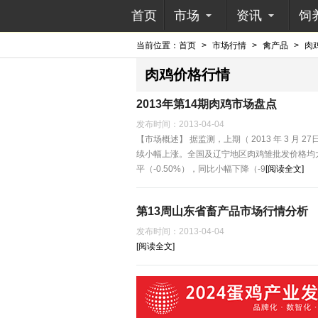
首页
市场
资讯
饲
当前位置：
首页
>
市场行情
>
禽产品
>
肉
肉鸡价格行情
2013年第14期肉鸡市场盘点
发布时间：
2013-04-04
【市场概述】 据监测，上期（ 2013 年 3 月
续小幅上涨。全国及辽宁地区肉鸡雏批发价格均大幅
平（-0.50%），同比小幅下降（-9
[阅读全文]
第13周山东省畜产品市场行情分析
发布时间：
2013-04-04
[阅读全文]