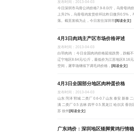
发布时间：
2013-04-03
今日深圳市乌骨公鸡价格7.9-8.0/斤，乌骨母鸡
上升2%，乌骨母鸡发货价环比昨日微升0.5%
落。截至发稿为止，今日发往深圳市
[阅读全文]
4月3日肉鸡主产区市场价格评述
发布时间：
2013-04-03
白羽肉鸡 ：今日全国肉鸡价格延续跌势，跌幅不变
辽宁地区8.64元/公斤，最低价为江苏地区8.
空间，屠宰场继续下调毛鸡价格，
[阅读全文]
4月3日全国部分地区肉种蛋价格
发布时间：
2013-04-03
山东 菏泽 郓城 二类厂 0.6-0.7 山东 泰安 新泰 二类
满 二类厂 0.5 吉林 四平 0.5 黑龙江 哈尔滨 香坊区 
苏 徐州
[阅读全文]
广东鸡价：深圳地区矮脚黄鸡行情稳