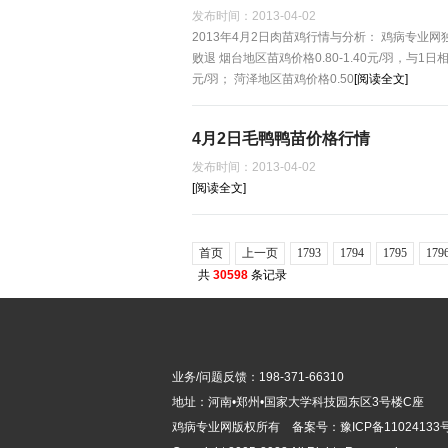
发布时间：
2013-04-02
2013年4月2日肉苗鸡行情与分析： 鸡病专业
败退 烟台地区苗鸡价格0.80-1.40元/羽，与1日相
元/羽； 菏泽地区苗鸡价格0.50
[阅读全文]
4月2日毛鸭鸭苗价格行情
发布时间：
2013-04-02
[阅读全文]
首页
上一页
1793
1794
1795
179
共
30598
条记录
业务/问题反馈：198-371-66310
地址：河南•郑州•国家大学科技园东区3号楼C座
鸡病专业网版
权所有 备案号：
豫ICP备11024133号