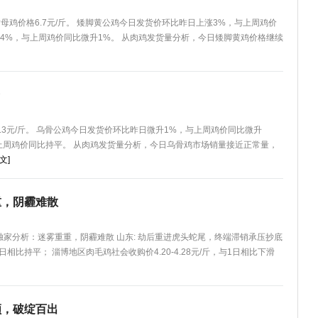
脚黄母鸡价格6.7元/斤。 矮脚黄公鸡今日发货价环比昨日上涨3%，与上周鸡价
.4%，与上周鸡价同比微升1%。 从肉鸡发货量分析，今日矮脚黄鸡价格继续
8.3元/斤。 乌骨公鸡今日发货价环比昨日微升1%，与上周鸡价同比微升
，与上周鸡价同比持平。 从肉鸡发货量分析，今日乌骨鸡市场销量接近正常量，
文]
重，阴霾难散
网独家分析：迷雾重重，阴霾难散 山东: 劫后重进虎头蛇尾，终端滞销承压抄底
1日相比持平； 淄博地区肉毛鸡社会收购价4.20-4.28元/斤，与1日相比下滑
顾，破绽百出