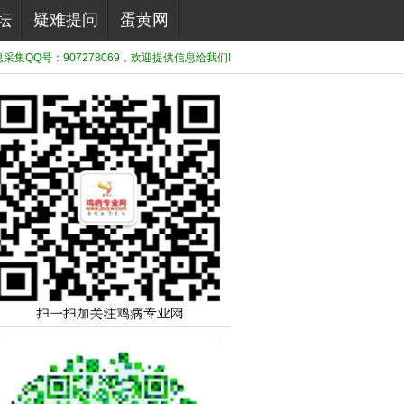
坛
疑难提问
蛋黄网
集QQ号：907278069，欢迎提供信息给我们!