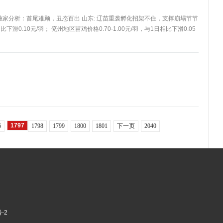
网独家分析：首尾难顾，丑态百出 山东: 辽苗重袭孵化招架不住，支撑崩塌节节
比下滑0.10元/羽； 兖州地区苗鸡价格0.70-1.00元/羽，与1日相比下滑0.05
1797
6
1798
1799
1800
1801
下一页
2040
-2