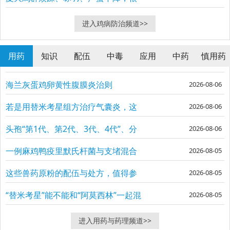
多人先想到饲料或者热应激
进入鸡病防治频道>>
用药
知识
配伍
中毒
应用
中药
慎用药
海兰灰蛋鸡卵黄性腹膜炎治则
2026-08-06
若是用替米考星组方治疗气囊炎，这
2026-08-06
个方子到底该怎么开？
头孢“第1代、第2代、3代、4代”、分
2026-08-06
别有什么特点差异？
一例麻鸡鸭疫里默氏杆菌与支堵混合
2026-08-05
感染治则
这些兽药原粉的配伍与处方，值得参
2026-08-05
考
“替米考星”能不能和“阿莫西林”一起混
2026-08-05
用？
进入用药与药理频道>>