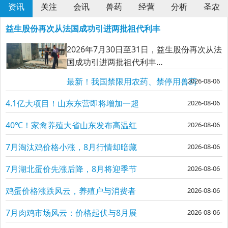
资讯
关注
会讯
兽药
经营
分析
圣农
益生股份再次从法国成功引进两批祖代利丰
2026年7月30日至31日，益生股份再次从法
国成功引进两批祖代利丰…
最新！我国禁限用农药、禁停用兽药
2026-08-06
名录（2026）
4.1亿大项目！山东东营即将增加一超
2026-08-06
大型蛋鸡生态养殖综合示范项目
40℃！家禽养殖大省山东发布高温红
2026-08-06
色预警
7月淘汰鸡价格小涨，8月行情却暗藏
2026-08-06
玄机？
7月湖北蛋价先涨后降，8月将迎季节
2026-08-06
性旺季
鸡蛋价格涨跌风云，养殖户与消费者
2026-08-06
如何接招？
7月肉鸡市场风云：价格起伏与8月展
2026-08-06
望