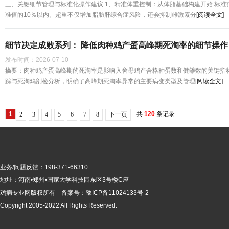
三、关键细节管理与标准化操作建议 1、精准体重控制：从体脂基础构建开始 标
准值的10％以内。超重不仅增加脂肪肝综合症风险，还会抑制雌激素分
[阅读全文]
细节决定成败系列： 降低肉种鸡产蛋高峰期死淘率的细节操作
发布时间：
2026-07-10
摘要：肉种鸡产蛋高峰期的死淘率是影响入舍母鸡产合格种蛋数和健雏数的关键指标
踪与死淘鸡剖检分析，明确了高峰期死淘率异常的主要病变类型及管理
[阅读全文]
1
共
120
条记录
2
3
4
5
6
7
8
下一页
业务/问题反馈：198-371-66310
地址：河南•郑州•国家大学科技园东区3号楼C座
鸡病专业网版
权所有 备案号：
豫ICP备11024133号-2
Copyright 2005-2022 All Rights Reserved.