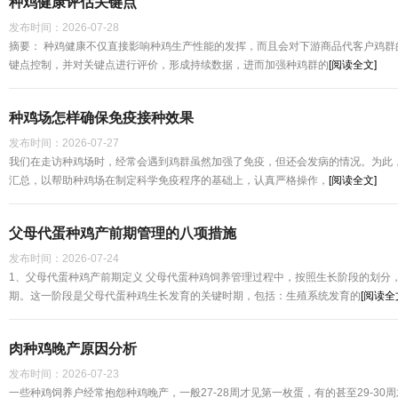
种鸡健康评估关键点
发布时间：
2026-07-28
摘要： 种鸡健康不仅直接影响种鸡生产性能的发挥，而且会对下游商品代客户鸡群
键点控制，并对关键点进行评价，形成持续数据，进而加强种鸡群的
[阅读全文]
种鸡场怎样确保免疫接种效果
发布时间：
2026-07-27
我们在走访种鸡场时，经常会遇到鸡群虽然加强了免疫，但还会发病的情况。为此
汇总，以帮助种鸡场在制定科学免疫程序的基础上，认真严格操作，
[阅读全文]
父母代蛋种鸡产前期管理的八项措施
发布时间：
2026-07-24
1、父母代蛋种鸡产前期定义 父母代蛋种鸡饲养管理过程中，按照生长阶段的划分，一
期。这一阶段是父母代蛋种鸡生长发育的关键时期，包括：生殖系统发育的
[阅读全
肉种鸡晚产原因分析
发布时间：
2026-07-23
一些种鸡饲养户经常抱怨种鸡晚产，一般27-28周才见第一枚蛋，有的甚至29-3