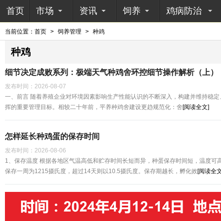
首页
市场
资讯
饲养
鸡病防治
当前位置：
首页
>
饲养管理
>
种鸡
种鸡
细节决定成败系列：极端天气种鸡舍环控细节操作解析（上）
发布时间：
2026-08-07
一、前言 随着养殖企业对环境因素影响生产性能认识的不断深入，构建并维持稳定
挥的重要管理目标。相较二十年前，平养种鸡舍建设更趋规范化：舍
[阅读全文]
怎样延长种鸡蛋的保存时间
发布时间：
2026-08-06
1、保存温度 根据各地区气温高低和贮存时间长短而异，种蛋保存时间短，温度可
保存一周为1215摄氏度，超过14天则以10.5摄氏度。保存期越长，孵化效
[阅读全文