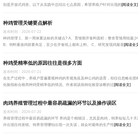
别是开放式鸡舍。以下从实践中总结出七点原因，希望养殖户针对出现的
[阅读全文]
种鸡管理关键要点解析
发布时间：
2026-07-22
种鸡管理 1、第一周体重达标的关键点? A、育雏期开食料面积：整舍育雏用纸最少
B、饲料量放鸡前要布足，至少在开食纸上都布上料。 C、研究发现鸡最喜
[阅读全文
种鸡受精率低的原因往往是很多方面
发布时间：
2026-07-21
在生产过程中，养殖户普遍重视种鸡的常规免疫及种公鸡的选育，却往往忽略在授
化验指标合格而种鸡受精率低的情况。作者就该病例化验室诊断的过
[阅读全文]
肉鸡养殖管理过程中最容易疏漏的环节以及操作误区
发布时间：
2026-07-20
养殖管理过程中最容易疏漏的环节 养鸡是个精细活，尤其是肉鸡，饲养短短几十天
许出现任何差错。饲养管理哪怕出现一次失误，就会对最终的生产性
[阅读全文]