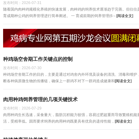
发布时间：
2026-07-31
随着国内肉种鸡规模化养殖的快速发展，肉种鸡的饲养技术逐渐趋于完善。但往往
育成期种公鸡的饲养管理进行简单阐述。 一 育成前期的饲养管理(6～
[阅读全文]
种鸡场空舍期工作关键点的控制
发布时间：
2026-07-30
种鸡场空舍期工作的目的，主要是通过对鸡舍内外环境及设备的清洗、消毒和维护
断各种病原微生物的传播链，确保上一群鸡不对下一群鸡造成健康和
[阅读全文]
肉用种鸡饲养管理的几项关键技术
发布时间：
2026-07-29
肉用种鸡生长迅速，采食量大，脂肪沉积能力较强，容易过肥超重而导致繁殖机能
活，受精率低。因而要求饲养的肉用种鸡既要具有优良的遗传性能，
[阅读全文]