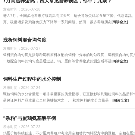
7月高温养蛋鸡，四大常见营养误区，你中了几条？
发布时间：
2026-07-28
进入7月，全国多地迎来持续高温高湿天气，这会导致蛋鸡采食量下降、代谢紊乱
薄、破蛋增多及鸡群免疫力下降等一系列问题。然而，很多养殖朋友
[阅读全文]
浅析饲料混合均匀度
发布时间：
2026-07-27
饲料混合均匀度是指每种饲料原料在配合饲料中分布的均匀程度。饲料混合均匀度
一般配合饲料的均匀度是通过盐、钙、蛋白等营养物质的测定后再进
[阅读全文]
饲料生产过程中的水分控制
发布时间：
2026-07-24
颗粒饲料的水分含量是一项非常重要的质量指标，它直接影响到颗粒饲料的品质和
是保证饲料产品质量安全的关键技术之一。 颗粒饲料的水分含量是一
[阅读全文]
“杂粕”与蛋鸡氨基酸平衡
发布时间：
2026-07-23
鸡蛋价格持续低迷，不少蛋鸡养殖户考虑用杂粕替代饲料配方中的豆粕。杂粕在蛋