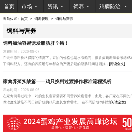
首页
市场
资讯
饲养
鸡病防治
当前位置：
首页
>
饲养管理
>
饲料与营养
饲料与营养
饲料加油容易诱发脂肪肝？错！
发布时间：
2026-08-07
在去年原料价格保障的情况下，豆油的价格也是水涨船高。很多蛋鸡养殖者考虑成
了饲料配方。还有的养殖场每年都会为产蛋后期的脂肪肝问题困扰，
[阅读全文]
家禽养殖实战篇——鸡只换料过渡操作标准流程浅析
发布时间：
2026-08-06
在家禽饲养过程中，鸡的生长发育需要不同营养浓度需求，由此，各厂家在不同的
养浓度来满足不同日龄阶段的鸡只生长发育需求。 在不同阶段饲料型
[阅读全文]