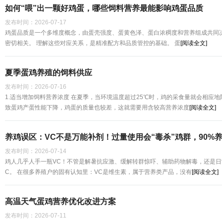
如何“喂”出一颗好鸡蛋，哪些饲料营养最能影响鸡蛋品质
发布时间：
2026-07-17
鸡蛋品质是一个多维度概念，由蛋壳强度、蛋黄色泽、蛋白浓稠度和营养组成共同决
密切相关。 理解这些对应关系，是精准配方和品质管控的基础。 蛋
[阅读全文]
夏季蛋鸡养殖的饲料供应
发布时间：
2026-07-16
1.适当增加饲料营养浓度 在夏季，当环境温度超过25℃时，鸡的采食量就会相应
致蛋鸡产蛋性能下降，鸡蛋的质量也较差，这就需要用含较高营养浓度
[阅读全文]
养鸡误区：VC不是万能补剂！过量使用会“毒杀”鸡群，90%
发布时间：
2026-07-14
鸡人几乎人手一瓶VC！不管是解暑抗应激、缓解转群惊吓、辅助药物解毒，还是
C。 在很多养殖户的固有认知里：VC是维生素，属于营养类产品，没有
[阅读全文]
高温天气蛋鸡营养优化改进方案
发布时间：
2026-07-11