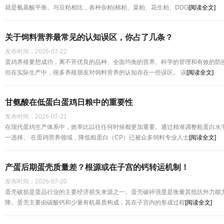
就是氨基酸平衡。与豆粕相比，各种杂粕(棉粕、菜粕、花生粕、DDG
[阅读全文]
关于饲料营养最常见的认知误区，你占了几条？
发布时间：
2026-07-22
蛋鸡养殖要想成功，离不开优良的品种、全面均衡的营养、科学的管理和有效的防
但在实际生产中，很多养殖朋友对饲料营养的认知存在一些误区。 误
[阅读全文]
​​甘氨酸在低蛋白蛋鸡日粮中的重要性​
发布时间：
2026-07-21
在现代蛋鸡生产体系中，效率比以往任何时候都更加重要。通过精准调整粗蛋白水
一选择。 在蛋鸡营养领域，降低粗蛋白（CP）已被众多饲料专业人士
[阅读全文]
产蛋后期蛋壳质量差？根源或在子宫的钙转运机制！
发布时间：
2026-07-20
蛋壳破损是蛋品行业的主要经济损失来源之一。蛋壳破碎强度是衡量其抵抗外力能
降。蛋壳主要由碳酸钙和少量有机基质构成，其在子宫内的形成过程
[阅读全文]