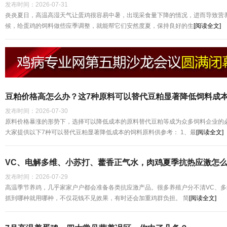
发布时间：
2026-07-31
炎炎夏日，高温高湿天气让蛋鸡很容易中暑，出现采食量下降的情况，进而导致营
候，给蛋鸡的饲料做些应季调整，就能帮它们安然度夏，保持良好的生
[阅读全文]
豆粕价格高怎么办？这7种原料可以替代豆粕显著降低饲料成
发布时间：
2026-07-30
原料价格暴涨的形势下，选择可以降低成本的原料替代豆粕等成为众多饲料企业的必
大家提供以下7种可以替代豆粕显著降低成本的饲料原料供参考： 1、最
[阅读全文]
VC、电解多维、小苏打、藿香正气水，肉鸡夏季抗热应激怎
发布时间：
2026-07-29
高温季节养鸡，几乎家家户户都会准备各类抗应激产品。很多养殖户分不清VC、
抓到哪种就用哪种，不仅花钱不见效果，有时还会加重鸡群负担。 简
[阅读全文]