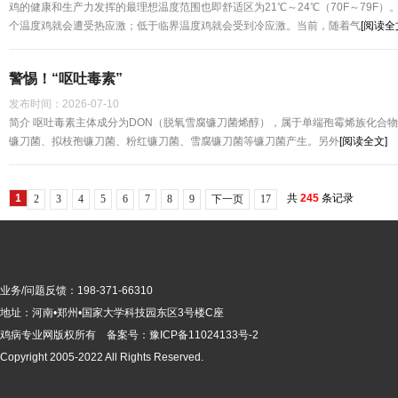
鸡的健康和生产力发挥的最理想温度范围也即舒适区为21℃～24℃（70F～79F
个温度鸡就会遭受热应激；低于临界温度鸡就会受到冷应激。当前，随着气
[阅读全
警惕！“呕吐毒素”
发布时间：
2026-07-10
简介 呕吐毒素主体成分为DON（脱氧雪腐镰刀菌烯醇），属于单端孢霉烯族化合
镰刀菌、拟枝孢镰刀菌、粉红镰刀菌、雪腐镰刀菌等镰刀菌产生。另外
[阅读全文]
1
共
245
条记录
2
3
4
5
6
7
8
9
下一页
17
业务/问题反馈：198-371-66310
地址：河南•郑州•国家大学科技园东区3号楼C座
鸡病专业网版
权所有 备案号：
豫ICP备11024133号-2
Copyright 2005-2022 All Rights Reserved.