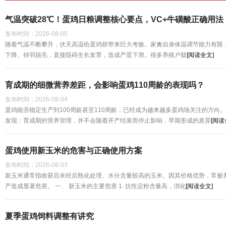
气温突破28℃！蛋鸡日粮调整核心要点，VC+牛磺酸正确用法
发布时间：
2026-08-05
随着气温不断攀升，伏天高温给蛋鸡群带来巨大考验。家禽自身体温调节能力有限
下降、掉羽脱毛，直接阻碍生长发育，造成产蛋下滑。很多养殖户疑
[阅读全文]
育成期的细微营养差距，会影响蛋鸡110周龄的表现吗？
发布时间：
2026-08-04
蛋鸡能否稳定生产到100周龄甚至110周龄，已经成为越来越多蛋鸡场关注的方向。 一项发表
发现：育成期的营养管理，并不会随着开产结束而停止影响，早期形成的差异
[阅读
蛋鸡使用新玉米的危害与正确使用方案
发布时间：
2026-08-03
新玉米通常指收获后未经后熟化处理、水分含量较高的玉米。因其价格优势，常被
产造成显著危害。 一、 新玉米的主要危害 1. 抗性淀粉含量高，消化
[阅读全文]
夏季蛋鸡饲料调整有讲究