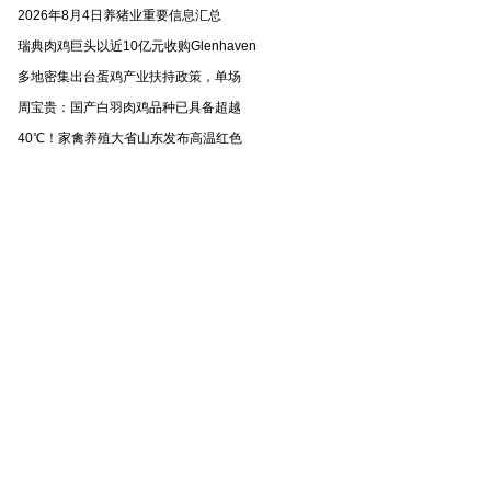
2026年8月4日养猪业重要信息汇总
瑞典肉鸡巨头以近10亿元收购Glenhaven
多地密集出台蛋鸡产业扶持政策，单场
周宝贵：国产白羽肉鸡品种已具备超越
40℃！家禽养殖大省山东发布高温红色