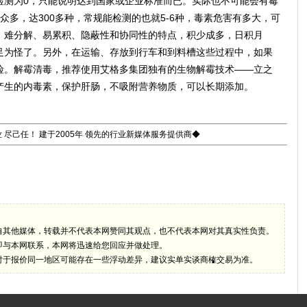
测为0，只能说明达到国家或企业标准而已。实际也不可能会有霉
众多，达300多种，常规能检测的也就5-6种，毒素危害有多大，可
、难分解、易累积、隐蔽性和协同性的特点，积少成多，日积月
足为怪了。另外，在运输、存放到行车和到料槽这些过程中，如果
险。解霉清毒，推荐使用艾格多集团独有的生物解霉技术——立之
产生的内毒素，保护肝肠，不吸附营养物质，可以长期添加。
 尽己任！ 建于2005年 领先的行业新媒体服务提供商◆
自其他媒体，转载并不代表本网赞同其观点，也不代表本网对其真实性负责。
即与本网联系，本网将迅速给您回应并做处理。
对于报价同一地区可能存在一些浮动差异，建议实单实谈商榷交易为准。