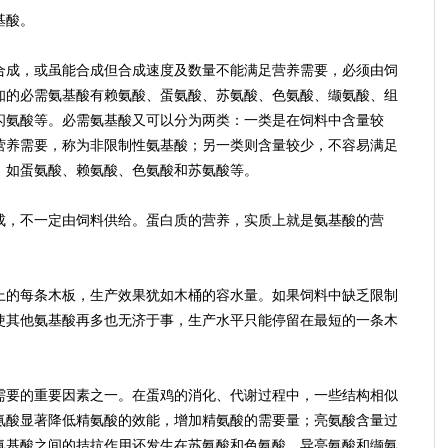
基酸。
成，或虽能合成但合成速度及数量不能满足营养需要，必须由饲
知的必需氨基酸有赖氨酸、蛋氨酸、苏氨酸、色氨酸、缬氨酸、组
闪氨酸等。必需氨基酸又可以分为两类：一类是在饲料中含量较
营养需要，称为非限制性氨基酸；另一类则含量较少，不容易满足
，如蛋氨酸、赖氨酸、色氨酸和苏氨酸等。
，不一定由饲料供给。蛋白质的营养，实质上就是氨基酸的营
的每条木板，生产效果犹如木桶的容水量。如果饲料中缺乏限制
使其他氨基酸再多也无济于事，生产水平只能停留在最短的一条木
要的重要因素之一。在蛋鸡的消化、代谢过程中，一些结构相似
氨酸显著降低精氨酸的效能，增加精氨酸的需要量；亮氨酸含量过
氨基酸之间的拮抗作用还发生在苏氨酸和色氨酸、异亮氨酸和缬氨