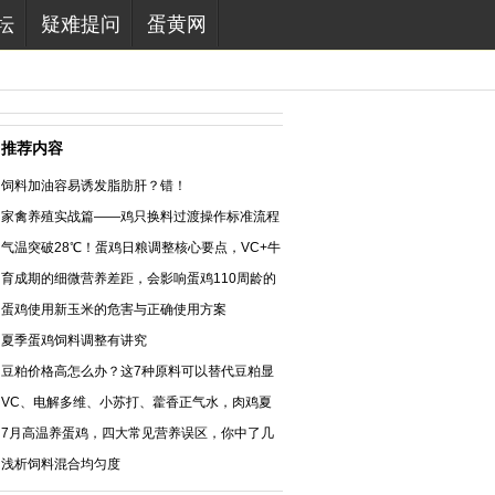
坛
疑难提问
蛋黄网
推荐内容
饲料加油容易诱发脂肪肝？错！
家禽养殖实战篇——鸡只换料过渡操作标准流程
浅析
气温突破28℃！蛋鸡日粮调整核心要点，VC+牛
磺酸正确用法
育成期的细微营养差距，会影响蛋鸡110周龄的
表现吗？
蛋鸡使用新玉米的危害与正确使用方案
夏季蛋鸡饲料调整有讲究
豆粕价格高怎么办？这7种原料可以替代豆粕显
著降低饲料成本！
VC、电解多维、小苏打、藿香正气水，肉鸡夏
季抗热应激怎么选？别再盲目乱用
7月高温养蛋鸡，四大常见营养误区，你中了几
条？
浅析饲料混合均匀度