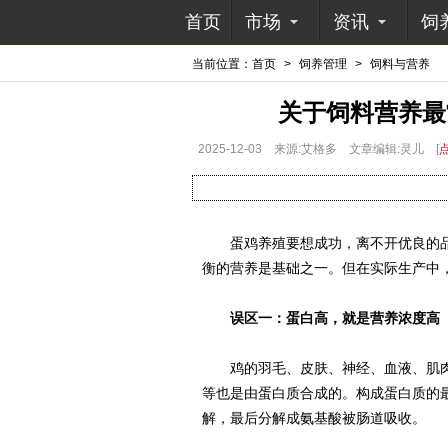
首页
市场
资讯
饲
当前位置：
首页
>
饲养管理
>
饲料与营养
关于饲料营养最
2025-12-03
来源:艾格多
文章编辑:灵儿
[
蛋鸡养殖要想成功，离不开优良的品
衡的营养是基础之一。但在实际生产中
误区一：蛋白高，就是营养浓度高
鸡的羽毛、皮肤、神经、血液、肌肉
等也是由蛋白质合成的。构成蛋白质的
解，最后分解成氨基酸被肠道吸收。