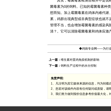
其实，霉菌毒素检测合格并不是说检
菌毒素为0的饲料。已知的霉菌毒素种类
想而知。加上霉菌毒素在鸡体内难代谢
累，鸡群出现典型或非典型症状也就不
管理不当，也会增加霉菌毒素的感染风
清？。它可以清除霉菌毒素和鸡体应激
◆鸡病专业网——为行业
上一篇：
维生素对蛋鸡免疫机制的影响
下一篇：
饲料生产过程中的水分控制
免责声明:
1、凡注明为其它媒体来源的信息，均为转载
2、您若对该稿件内容有任何疑问或质疑，请
3、我们努力做到报价信息参考价值最大化，