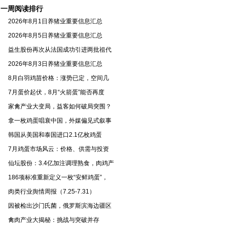
一周阅读排行
2026年8月1日养猪业重要信息汇总
2026年8月5日养猪业重要信息汇总
益生股份再次从法国成功引进两批祖代
2026年8月3日养猪业重要信息汇总
8月白羽鸡苗价格：涨势已定，空间几
7月蛋价起伏，8月“火箭蛋”能否再度
家禽产业大变局，益客如何破局突围？
拿一枚鸡蛋唱衰中国，外媒偏见式叙事
韩国从美国和泰国进口2.1亿枚鸡蛋
7月鸡蛋市场风云：价格、供需与投资
仙坛股份：3.4亿加注调理熟食，肉鸡产
186项标准重新定义一枚“安鲜鸡蛋”，
肉类行业舆情周报（7.25-7.31）
因被检出沙门氏菌，俄罗斯滨海边疆区
禽肉产业大揭秘：挑战与突破并存