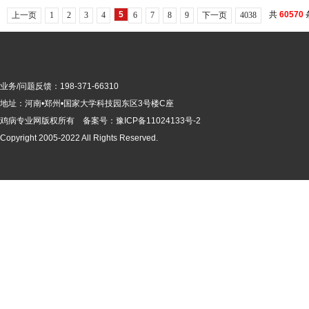
5
共
60570
上一页
1
2
3
4
6
7
8
9
下一页
4038
业务/问题反馈：198-371-66310
地址：河南•郑州•国家大学科技园东区3号楼C座
鸡病专业网版
权所有 备案号：
豫ICP备11024133号-2
Copyright 2005-2022 All Rights Reserved.