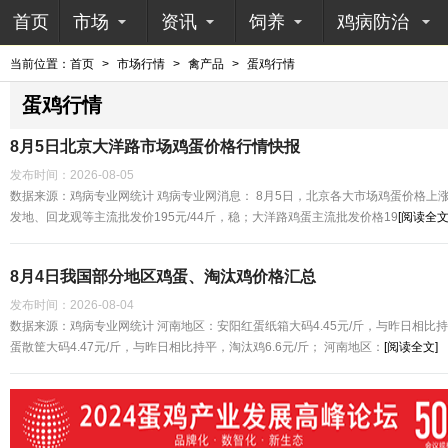
首页
市场
资讯
饲养
鸡病防治
当前位置：
首页
>
市场行情
>
禽产品
>
蛋鸡行情
蛋鸡行情
8月5日北京大洋路市场鸡蛋价格行情快报
发布时间：
2026-08-05
数据来源：鸡病专业网统计 鸡病专业网消息： 8月5日，北京各大市场鸡蛋价格上涨5
发地、回龙观等主流批发价195元/44斤，稳；大洋路鸡蛋主流批发价格19
[阅读全文
8月4日我国部分地区鸡蛋、淘汰鸡价格汇总
发布时间：
2026-08-04
数据来源：鸡病专业网统计 河南地区：安阳红蛋纸箱大码4.45元/斤，与昨日相比持
蛋散筐大码4.47元/斤，与昨日相比持平，淘汰鸡6.6元/斤； 河南地区：
[阅读全文]