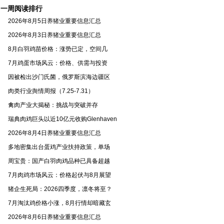
一周阅读排行
2026年8月5日养猪业重要信息汇总
2026年8月3日养猪业重要信息汇总
8月白羽鸡苗价格：涨势已定，空间几
7月鸡蛋市场风云：价格、供需与投资
因被检出沙门氏菌，俄罗斯滨海边疆区
肉类行业舆情周报（7.25-7.31）
禽肉产业大揭秘：挑战与突破并存
瑞典肉鸡巨头以近10亿元收购Glenhaven
2026年8月4日养猪业重要信息汇总
多地密集出台蛋鸡产业扶持政策，单场
周宝贵：国产白羽肉鸡品种已具备超越
7月肉鸡市场风云：价格起伏与8月展望
猪企生死局：2026四季度，凛冬将至？
7月淘汰鸡价格小涨，8月行情却暗藏玄
2026年8月6日养猪业重要信息汇总