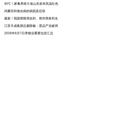
40℃！家禽养殖大省山东发布高温红色
鸡囊宫科绦虫病的病因及症状
最新！我国禁限用农药、禁停用兽药名
江苏天成集团总裁陈敏：蛋品产业破局
2026年8月7日养猪业重要信息汇总