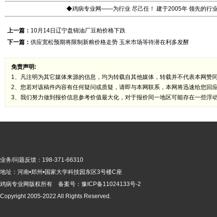
◆鸡病专业网——为行业 尽己任！ 建于2005年 领先的
上一篇：
10月14日辽宁盘锦油厂豆粕价格下跌
下一篇：
供应宽松预期将限制新粮价格走势 玉米市场等待潜在利多发酵
免责声明:
1、凡注明为其它媒体来源的信息，均为转载自其他媒体，转载并不代表本网赞
2、您若对该稿件内容有任何疑问或质疑，请即与本网联系，本网将迅速给您回
3、我们努力做到报价信息参考价值最大化，对于报价同一地区可能存在一些浮
业务/问题反馈：198-371-66310
地址：河南•郑州•国家大学科技园东区3号楼C座
鸡病专业网版
权所有 备案号：
豫ICP备11024133号-2
Copyright 2005-2022 All Rights Reserved.