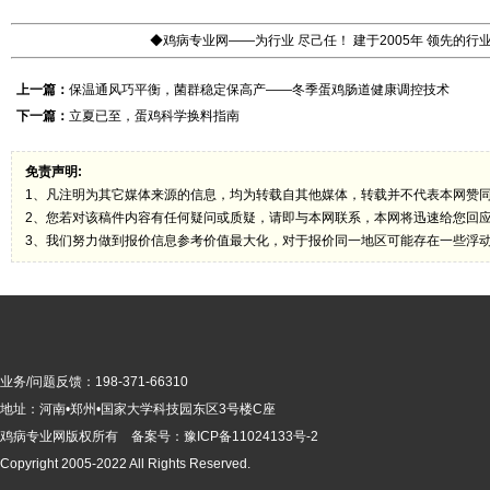
◆鸡病专业网——为行业 尽己任！ 建于2005年 领先的
上一篇：
保温通风巧平衡，菌群稳定保高产——冬季蛋鸡肠道健康调控技术
下一篇：
立夏已至，蛋鸡科学换料指南
免责声明:
1、凡注明为其它媒体来源的信息，均为转载自其他媒体，转载并不代表本网赞
2、您若对该稿件内容有任何疑问或质疑，请即与本网联系，本网将迅速给您回
3、我们努力做到报价信息参考价值最大化，对于报价同一地区可能存在一些浮
业务/问题反馈：198-371-66310
地址：河南•郑州•国家大学科技园东区3号楼C座
鸡病专业网版
权所有 备案号：
豫ICP备11024133号-2
Copyright 2005-2022 All Rights Reserved.