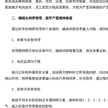
要形成高峰期体重、通风、光照、应激、抗体管理预案，实现阶段目
案措施才有的放矢，员工思想才能高度聚焦，才能为产蛋高峰期的产
二、精细化饲养管理，筑牢产蛋维持根基
通过科学的饲喂管理和个体调控，确保鸡群营养摄入均衡，维持
1、体重与采食管理
采用顿饲模式保证采食均匀，确保鸡群嗉囊充盈，保证体重达标
2、动态监测与干预
每日记录耗料量和饮水量，连续两天降料时立即巡视鸡群，结合精
挑出外伤、精神萎靡或体重偏小的鸡只单独饲养，补充营养，通过预
3、菜单式营养供给
根据不同生长阶段制定专属饲喂方案，换料时按1：2、1：1、2
气，减少应激对营养吸收的影响。