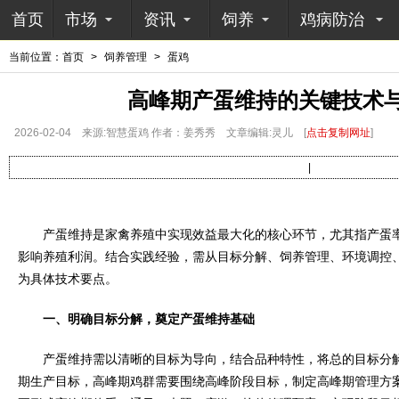
首页
市场
资讯
饲养
鸡病防治
当前位置：
首页
>
饲养管理
>
蛋鸡
高峰期产蛋维持的关键技术
2026-02-04
来源:智慧蛋鸡 作者：姜秀秀
文章编辑:灵儿
[
点击复制网址
]
|
产蛋维持是家禽养殖中实现效益最大化的核心环节，尤其指产蛋率
影响养殖利润。结合实践经验，需从目标分解、饲养管理、环境调控
为具体技术要点。
一、明确目标分解，奠定产蛋维持基础
产蛋维持需以清晰的目标为导向，结合品种特性，将总的目标分解
期生产目标，高峰期鸡群需要围绕高峰阶段目标，制定高峰期管理方