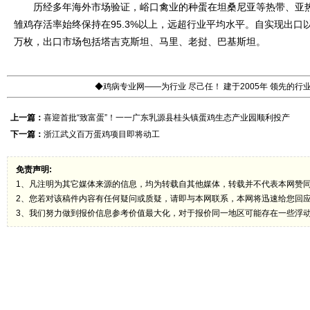
历经多年海外市场验证，峪口禽业的种蛋在坦桑尼亚等热带、亚热
雏鸡存活率始终保持在95.3%以上，远超行业平均水平。自实现出口以
万枚，出口市场包括塔吉克斯坦、马里、老挝、巴基斯坦。
◆鸡病专业网——为行业 尽己任！ 建于2005年 领先的
上一篇：
喜迎首批“致富蛋”！一一广东乳源县桂头镇蛋鸡生态产业园顺利投产
下一篇：
浙江武义百万蛋鸡项目即将动工
免责声明:
1、凡注明为其它媒体来源的信息，均为转载自其他媒体，转载并不代表本网赞
2、您若对该稿件内容有任何疑问或质疑，请即与本网联系，本网将迅速给您回
3、我们努力做到报价信息参考价值最大化，对于报价同一地区可能存在一些浮