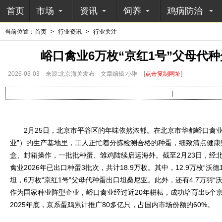
首页
市场
资讯
饲养
鸡病防治
当前位置：
首页
>
行业资讯
>
行业关注
峪口禽业6万枚“京红1号”父母代
2026-03-03
来源:北京海关发布
文章编辑:小琳
[
点击复制网址
]
|
2月25日，北京市平谷区的年味依然浓郁。在北京市华都峪口禽业
业”）的生产基地里，工人正忙着分拣检测合格的种蛋，细致清点健康
盒、封箱操作，一批批种蛋、雏鸡陆续启运海外。截至2月23日，经
禽业2026年已出口种蛋3批次，共计18.9万枚。其中，12.9万枚“沃
坦，6万枚“京红1号”父母代种蛋出口坦桑尼亚。此外，还有4.7万羽“
作为国家种业阵型企业，峪口禽业经过近20年耕耘，成功培育出5个
2025年底，京系蛋鸡累计推广80多亿只，占国内市场份额的60%。