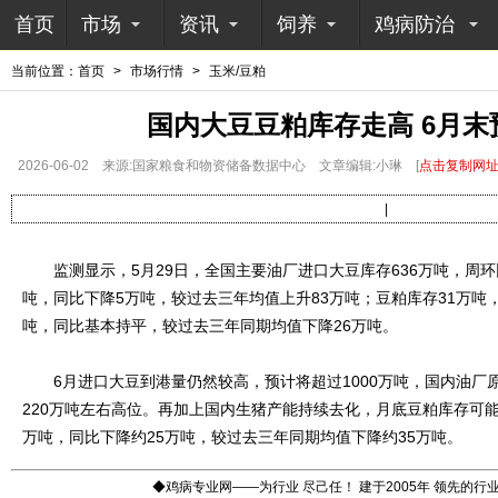
首页
市场
资讯
饲养
鸡病防治
当前位置：
首页
>
市场行情
>
玉米/豆粕
国内大豆豆粕库存走高 6月末
2026-06-02
来源:国家粮食和物资储备数据中心
文章编辑:小琳
[
点击复制网
|
监测显示，5月29日，全国主要油厂进口大豆库存636万吨，周环比
吨，同比下降5万吨，较过去三年均值上升83万吨；豆粕库存31万吨
吨，同比基本持平，较过去三年同期均值下降26万吨。
6月进口大豆到港量仍然较高，预计将超过1000万吨，国内油厂
220万吨左右高位。再加上国内生猪产能持续去化，月底豆粕库存可能
万吨，同比下降约25万吨，较过去三年同期均值下降约35万吨。
◆鸡病专业网——为行业 尽己任！ 建于2005年 领先的