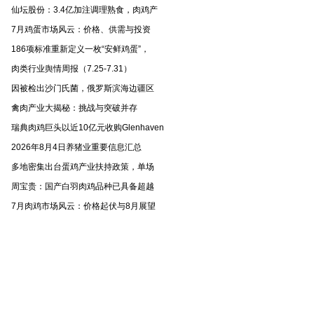
仙坛股份：3.4亿加注调理熟食，肉鸡产
7月鸡蛋市场风云：价格、供需与投资
186项标准重新定义一枚“安鲜鸡蛋”，
肉类行业舆情周报（7.25-7.31）
因被检出沙门氏菌，俄罗斯滨海边疆区
禽肉产业大揭秘：挑战与突破并存
瑞典肉鸡巨头以近10亿元收购Glenhaven
2026年8月4日养猪业重要信息汇总
多地密集出台蛋鸡产业扶持政策，单场
周宝贵：国产白羽肉鸡品种已具备超越
7月肉鸡市场风云：价格起伏与8月展望