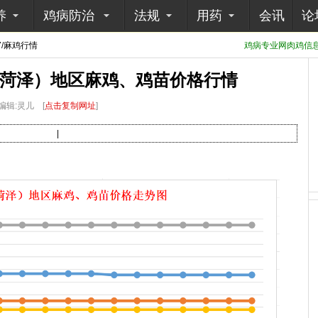
养
鸡病防治
法规
用药
会讯
论
7/麻鸡行情
鸡病专业网肉鸡信息采
（菏泽）地区麻鸡、鸡苗价格行情
编辑:灵儿
[
点击复制网址
]
|