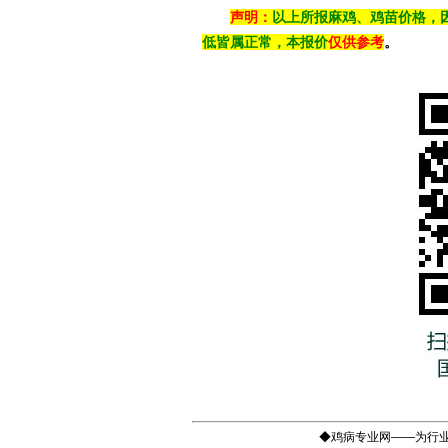
声明：
以上所报麻鸡、鸡苗价格，
低皆属正常，本报价
仅供参考
。
◆鸡病专业网——为行业