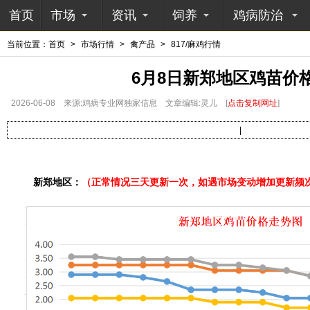
首页
市场
资讯
饲养
鸡病防治
当前位置：
首页
>
市场行情
>
禽产品
>
817/麻鸡行情
6月8日新郑地区鸡苗价
2026-06-08
来源:鸡病专业网独家信息
文章编辑:灵儿
[
点击复制网址
]
|
新郑地区：
（正常情况三天更新一次，如遇市场变动增加更新频