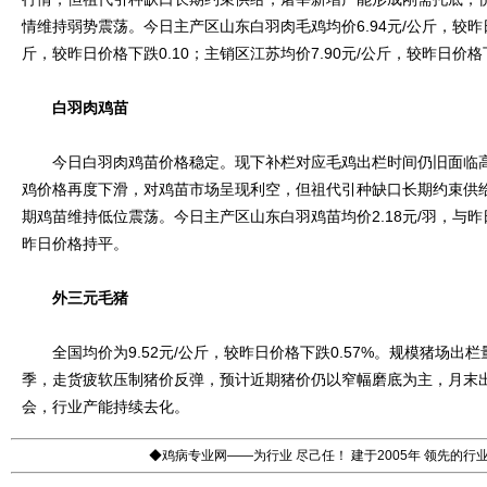
情维持弱势震荡。今日主产区山东白羽肉毛鸡均价6.94元/公斤，较昨日价
斤，较昨日价格下跌0.10；主销区江苏均价7.90元/公斤，较昨日价格下
白羽肉鸡苗
今日白羽肉鸡苗价格稳定。现下补栏对应毛鸡出栏时间仍旧面临高
鸡价格再度下滑，对鸡苗市场呈现利空，但祖代引种缺口长期约束供
期鸡苗维持低位震荡。今日主产区山东白羽鸡苗均价2.18元/羽，与昨日
昨日价格持平。
外三元毛猪
全国均价为9.52元/公斤，较昨日价格下跌0.57%。规模猪场出
季，走货疲软压制猪价反弹，预计近期猪价仍以窄幅磨底为主，月末
会，行业产能持续去化。
◆鸡病专业网——为行业 尽己任！ 建于2005年 领先的