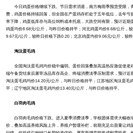
今日鸡蛋价格继续下跌。节日需求消退，南方梅雨季囤货受限，青
费，鸡蛋价格持续回落，但全国在产蛋鸡存栏处于五年低位，去年亏
率下降，鸡蛋低库存与高位饲料成本托底，大跌空间有限，预计近期
鸡蛋均价8.68元/公斤，与昨日价格持平；河北鸡蛋均价8.68/公斤，
9.67元/公斤，较昨日价格下跌0.20；北京鸡蛋均价9.06元/公斤，较昨
淘汰蛋毛鸡
全国淘汰蛋毛鸡均价稳中偏弱。蛋价回落叠加高温热应激促使老鸡
端午备货结束后屠宰冻品库存高企、终端消费淡季压制需求，预计近
淘汰蛋毛鸡均价14.20元/公斤，与昨日价格持平；江苏地区淘汰蛋毛鸡
平；辽宁地区淘汰蛋毛鸡均价13.40元/公斤，与昨日价格持平。
白羽肉毛鸡
白羽肉毛鸡价格下跌。进入夏季消费淡季，学校团体需求大幅收缩
价，叠加高温养殖风险上升，养殖户暂缓补栏，前期充足出苗量让鸡
行情，但祖代引种缺口长期约束供给，屠宰新增产能形成刚需托底，