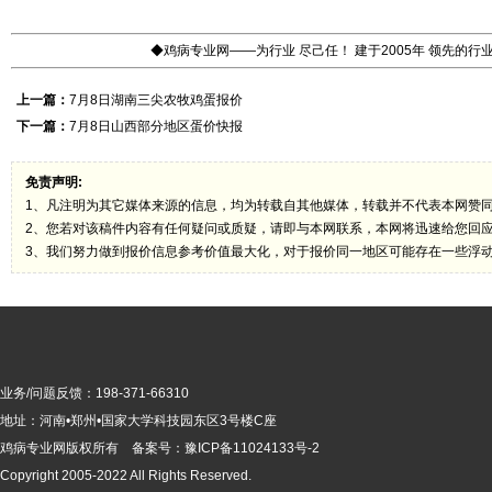
◆鸡病专业网——为行业 尽己任！ 建于2005年 领先的
上一篇：
7月8日湖南三尖农牧鸡蛋报价
下一篇：
7月8日山西部分地区蛋价快报
免责声明:
1、凡注明为其它媒体来源的信息，均为转载自其他媒体，转载并不代表本网赞
2、您若对该稿件内容有任何疑问或质疑，请即与本网联系，本网将迅速给您回
3、我们努力做到报价信息参考价值最大化，对于报价同一地区可能存在一些浮
业务/问题反馈：198-371-66310
地址：河南•郑州•国家大学科技园东区3号楼C座
鸡病专业网版
权所有 备案号：
豫ICP备11024133号-2
Copyright 2005-2022 All Rights Reserved.