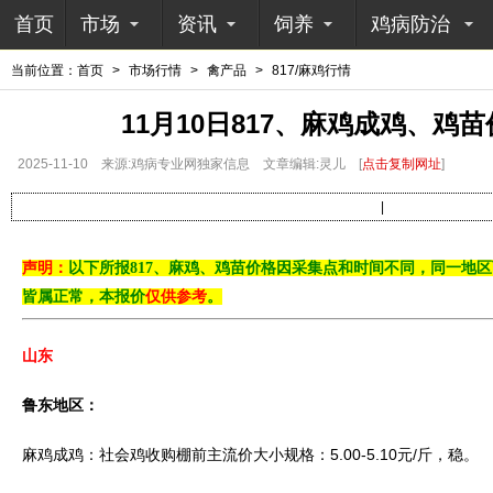
首页
市场
资讯
饲养
鸡病防治
当前位置：
首页
>
市场行情
>
禽产品
>
817/麻鸡行情
11月10日817、麻鸡成鸡、鸡
2025-11-10
来源:鸡病专业网独家信息
文章编辑:灵儿
[
点击复制网址
]
|
声明：
以下所报817、麻鸡、鸡苗
价格因采集点和时间不同，同一地区
皆属正常，本报价
仅供参考
。
山东
鲁东地区：
麻鸡成鸡：社会鸡收购棚前主流价大小规格：5.00-5.10元/斤，稳。