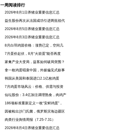
一周阅读排行
2026年8月1日养猪业重要信息汇总
益生股份再次从法国成功引进两批祖代
2026年8月5日养猪业重要信息汇总
2026年8月3日养猪业重要信息汇总
8月白羽鸡苗价格：涨势已定，空间几
7月蛋价起伏，8月“火箭蛋”能否再度
家禽产业大变局，益客如何破局突围？
拿一枚鸡蛋唱衰中国，外媒偏见式叙事
韩国从美国和泰国进口2.1亿枚鸡蛋
7月鸡蛋市场风云：价格、供需与投资
仙坛股份：3.4亿加注调理熟食，肉鸡产
186项标准重新定义一枚“安鲜鸡蛋”，
因被检出沙门氏菌，俄罗斯滨海边疆区
肉类行业舆情周报（7.25-7.31）
2026年8月4日养猪业重要信息汇总