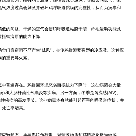
殖朋友为了维持鸡舍温度，往往会减少通风，导致舍内氨气、硫
氨气浓度过高会刺激并破坏鸡呼吸道黏膜的完整性，从而为病毒和
低的问题。干燥的空气会使鸡呼吸道黏膜干裂，纤毛运动功能减
道抵御病原的能力下降。
门窗密闭不严产生“贼风”，会使鸡群遭受强烈的冷应激。这种应
病的重要导火索。
中普遍存在。鸡群因环境恶劣而抵抗力下降时，这些病菌会大量
)和大肠杆菌性气囊炎等疾病。另一方面，冬季是禽流感(AIV)、
等病毒性疾病的高发季节。这些病毒本身就能引起严重的呼吸道症状，并
，死亡率增高。
应激状态，生殖系统负荷重，对营养物质和环境变化极为敏感，