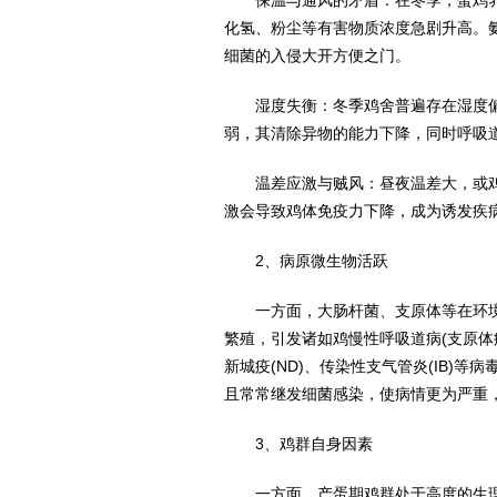
保温与通风的矛盾：在冬季，蛋鸡养
化氢、粉尘等有害物质浓度急剧升高。
细菌的入侵大开方便之门。
湿度失衡：冬季鸡舍普遍存在湿度偏
弱，其清除异物的能力下降，同时呼吸
温差应激与贼风：昼夜温差大，或鸡舍
激会导致鸡体免疫力下降，成为诱发疾
2、病原微生物活跃
一方面，大肠杆菌、支原体等在环境
繁殖，引发诸如鸡慢性呼吸道病(支原体病
新城疫(ND)、传染性支气管炎(IB)
且常常继发细菌感染，使病情更为严重
3、鸡群自身因素
一方面，产蛋期鸡群处于高度的生理