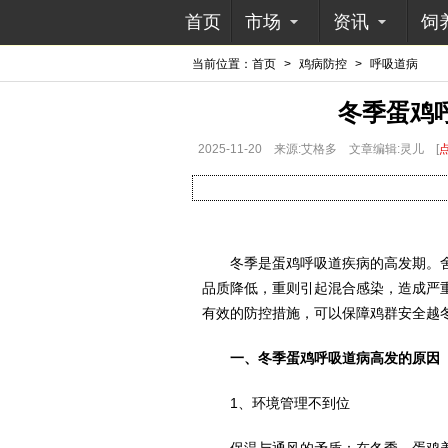
首页
市场
资讯
饲
当前位置：
首页
>
鸡病防控
>
呼吸道病
冬季蛋鸡
2025-11-20
来源:艾格多
文章编辑:灵儿
[
冬季是蛋鸡呼吸道疾病的高发期。舍
品质降低，重则引起混合感染，造成严
有效的防控措施，可以保障鸡群安全越
一、冬季蛋鸡呼吸道病高发的原因
1、环境管理不到位