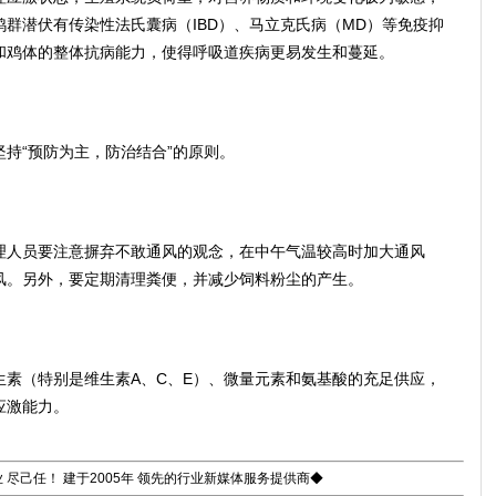
群潜伏有传染性法氏囊病（IBD）、马立克氏病（MD）等免疫抑
和鸡体的整体抗病能力，使得呼吸道疾病更易发生和蔓延。
“预防为主，防治结合”的原则。
人员要注意摒弃不敢通风的观念，在中午气温较高时加大通风
风。另外，要定期清理粪便，并减少饲料粉尘的产生。
（特别是维生素A、C、E）、微量元素和氨基酸的充足供应，
应激能力。
 尽己任！ 建于2005年 领先的行业新媒体服务提供商◆