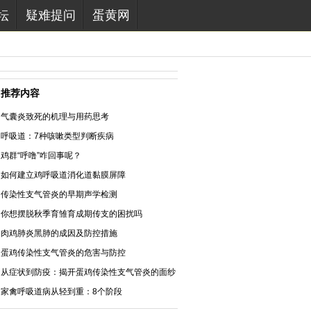
坛
疑难提问
蛋黄网
推荐内容
气囊炎致死的机理与用药思考
呼吸道：7种咳嗽类型判断疾病
鸡群“呼噜”咋回事呢？
如何建立鸡呼吸道消化道黏膜屏障
传染性支气管炎的早期声学检测
你想摆脱秋季育雏育成期传支的困扰吗
肉鸡肺炎黑肺的成因及防控措施
蛋鸡传染性支气管炎的危害与防控
从症状到防疫：揭开蛋鸡传染性支气管炎的面纱
家禽呼吸道病从轻到重：8个阶段