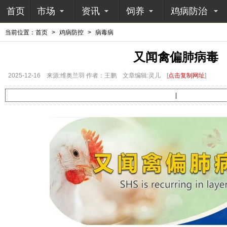
首页
市场
资讯
饲养
鸡病防治
当前位置：
首页
>
鸡病防控
>
病毒病
又闻禽偏肺病毒
2025-12-16
来源:维奥兰羽 作者：王鹏
文章编辑:灵儿
[
点击复制网址
]
|