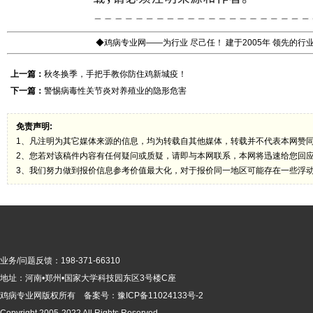
◆鸡病专业网——为行业 尽己任！ 建于2005年 领先的
上一篇：
秋冬换季，手把手教你防住鸡新城疫！
下一篇：
警惕病毒性关节炎对养殖业的隐形危害
免责声明:
1、凡注明为其它媒体来源的信息，均为转载自其他媒体，转载并不代表本网赞
2、您若对该稿件内容有任何疑问或质疑，请即与本网联系，本网将迅速给您回
3、我们努力做到报价信息参考价值最大化，对于报价同一地区可能存在一些浮
业务/问题反馈：198-371-66310
地址：河南•郑州•国家大学科技园东区3号楼C座
鸡病专业网版
权所有 备案号：
豫ICP备11024133号-2