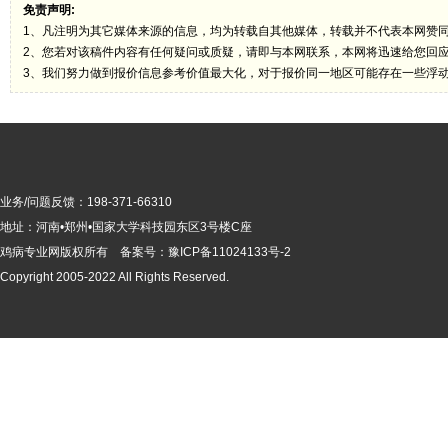
免责声明:
1、凡注明为其它媒体来源的信息，均为转载自其他媒体，转载并不代表本网赞
2、您若对该稿件内容有任何疑问或质疑，请即与本网联系，本网将迅速给您回
3、我们努力做到报价信息参考价值最大化，对于报价同一地区可能存在一些浮
业务/问题反馈：198-371-66310
地址：河南•郑州•国家大学科技园东区3号楼C座
鸡病专业网版
权所有 备案号：
豫ICP备11024133号-2
Copyright 2005-2022 All Rights Reserved.