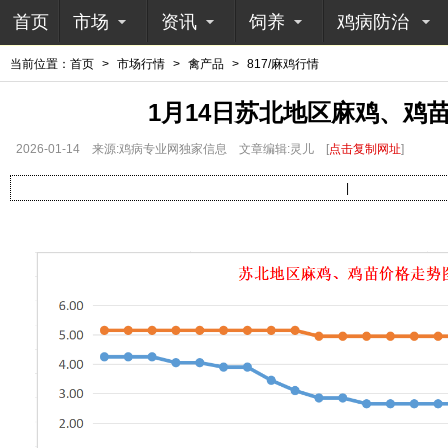
首页
市场
资讯
饲养
鸡病防治
当前位置：
首页
>
市场行情
>
禽产品
>
817/麻鸡行情
1月14日苏北地区麻鸡、鸡
2026-01-14
来源:鸡病专业网独家信息
文章编辑:灵儿
[
点击复制网址
]
|