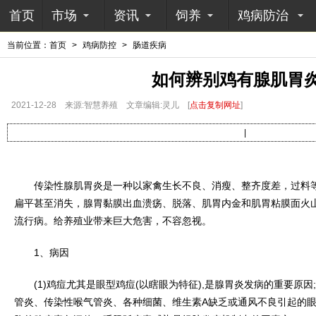
首页
市场
资讯
饲养
鸡病防治
当前位置：
首页
>
鸡病防控
>
肠道疾病
如何辨别鸡有腺肌胃
2021-12-28
来源:智慧养殖
文章编辑:灵儿
[
点击复制网址
]
|
传染性腺肌胃炎是一种以家禽生长不良、消瘦、整齐度差，过料等
扁平甚至消失，腺胃黏膜出血溃疡、脱落、肌胃内金和肌胃粘膜面火
流行病。给养殖业带来巨大危害，不容忽视。
1、病因
(1)鸡痘尤其是眼型鸡痘(以瞎眼为特征),是腺胃炎发病的重要原因;
管炎、传染性喉气管炎、各种细菌、维生素A缺乏或通风不良引起的眼炎