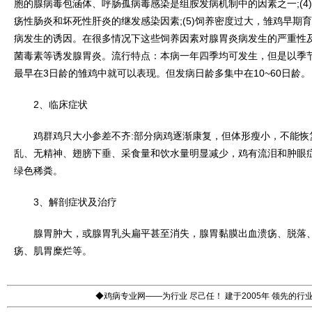
胞的腺病毒包涵体、呼肠孤病毒感染是组胺发病机制中的因素之一;(4
疡性肠炎和坏死性肝炎的继发感染因素;(5)饲养密度过大，雏鸡早期育
病发生的诱因。在很多情况下这些饲养因素对腺胃炎病发生的严重性及死
菌毒素等诱发腺胃炎。流行特点：本病一年四季均可发生，但是以季
最早在3日龄的雏鸡中就可以表现。但发病日龄多集中在10~60日龄。
2、临床症状
鸡群鸡只大小参差不齐:部分病鸡逐渐康复，但体形瘦小，不能恢
乱、无精神、翅膀下垂、采食量和饮水量明显减少，鸡有流泪和肿眼
绿色稀粪。
3、解剖症状及治疗
腺胃肿大，或腺胃乳头扁平甚至消失，腺胃黏膜出血溃疡、脱落、
疡、肌胃糜烂等。
◆鸡病专业网——为行业 尽己任！ 建于2005年 领先的