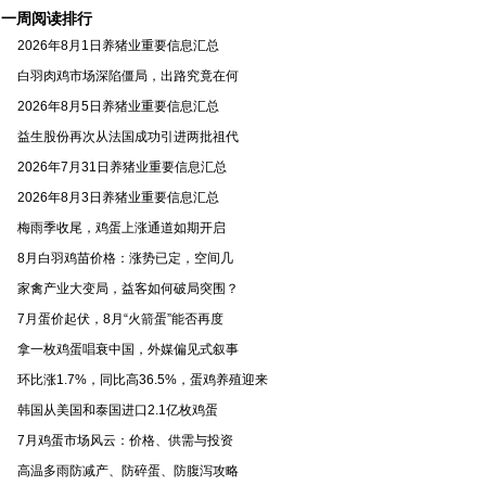
一周阅读排行
2026年8月1日养猪业重要信息汇总
白羽肉鸡市场深陷僵局，出路究竟在何
2026年8月5日养猪业重要信息汇总
益生股份再次从法国成功引进两批祖代
2026年7月31日养猪业重要信息汇总
2026年8月3日养猪业重要信息汇总
梅雨季收尾，鸡蛋上涨通道如期开启
8月白羽鸡苗价格：涨势已定，空间几
家禽产业大变局，益客如何破局突围？
7月蛋价起伏，8月“火箭蛋”能否再度
拿一枚鸡蛋唱衰中国，外媒偏见式叙事
环比涨1.7%，同比高36.5%，蛋鸡养殖迎来
韩国从美国和泰国进口2.1亿枚鸡蛋
7月鸡蛋市场风云：价格、供需与投资
高温多雨防减产、防碎蛋、防腹泻攻略