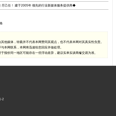
 尽己任！ 建于2005年 领先的行业新媒体服务提供商◆
格
自其他媒体，转载并不代表本网赞同其观点，也不代表本网对其真实性负责。
即与本网联系，本网将迅速给您回应并做处理。
对于报价同一地区可能存在一些浮动差异，建议实单实谈商榷交易为准。
-2