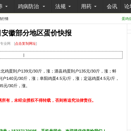
养
鸡病防治
法规
用药
会讯
论
鸡行情
蛋鸡信
8日安徽部分地区蛋价快报
病专业网
[
点击复制网址
]
|
北鸡蛋到户139元/30斤，涨；泗县鸡蛋到户135元/30斤，涨；蚌
户140元/30斤，涨；阜阳鸡蛋4.5元/斤，涨；定远鸡蛋4.5元/斤，
5元/30斤，涨。
所有，未经业授权不得转载，否则将追究法律责任。