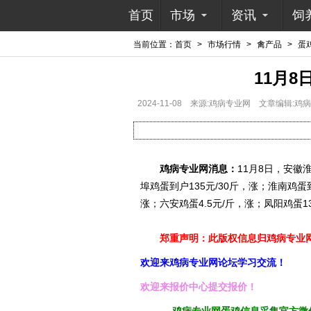
首页
市场
资讯
饲
当前位置：
首页
>
市场行情
>
禽产品
>
蛋
11月
2024-11-08
来源:鸡病专业网
文章编辑:鸡
鸡病专业网消息：
11月8日，安徽淮
埠鸡蛋到户135元/30斤，涨；淮南鸡蛋到
涨；六安鸡蛋4.5元/斤，涨；凤阳鸡蛋13
郑重声明：此版权信息归鸡病专业网
欢迎来鸡病专业网论坛学习交流！
欢迎来报价中心提交报价！