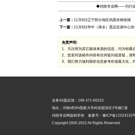
◆鸡病专业网——为行业
上一篇：
11月8日辽宁部分地区鸡蛋价格快报
下一篇：
11月8日华中（浠水）蛋品交易中心价
免责声明:
1、凡注明为其它媒体来源的信息，均为转载
2、您若对该稿件内容有任何疑问或质疑，请
3、我们努力做到报价信息参考价值最大化，
业务/问题反馈：198-371-66310
地址：河南•郑州•国家大学科技园东区3号楼C座
鸡病专业网版
权所有 备案号：
豫ICP备11024133号
Copyright 2005-2022 All Rights Reserved.