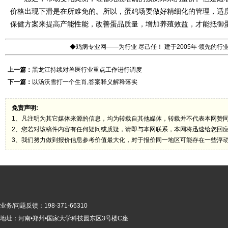
价格出现下滑是在所难免的。所以，蛋鸡场要做好精细化的管理，适
保健方案来提高产能性能，改善蛋品质量，增加养殖效益，才能抵御
◆鸡病专业网——为行业 尽己任！ 建于2005年 领先的
上一篇：
黑龙江持续对兽医行业重点工作进行调度
下一篇：
以汤沃雪打一个生肖,答案释义解释落实
免责声明:
1、凡注明为其它媒体来源的信息，均为转载自其他媒体，转载并不代表本网赞
2、您若对该稿件内容有任何疑问或质疑，请即与本网联系，本网将迅速给您回
3、我们努力做到报价信息参考价值最大化，对于报价同一地区可能存在一些浮
业务/问题反馈：198-371-66310
地址：河南•郑州•国家大学科技园东区3号楼C座