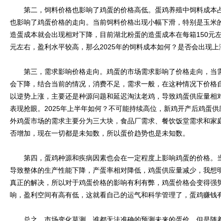
第二，饲料价格也影响了鸡蛋的价格高低。蛋鸡养殖中饲料成本占
也影响了鸡蛋价格的走向。当前饲料价格出现小幅下滑，特别是玉米
造蛋成本就会出现相对下降，目前湖北粉蛋的造蛋成本在每箱150元左
元左右，盈利水平较高，那么2025年的饲料成本如何？是否会出现
第三，需求影响价格走向。鸡蛋的市场需求影响了价格走向，当需
会下降，结合当前的情况，消费不足，需求一般，在这种情况下价格自
以逆势上涨，主要还是种源问题和延迟淘汰老鸡，导致鸡蛋供应量相
表现抢眼。2025年上半年如何？不可能持续高位，新鸡开产后鸡蛋
外鸡蛋市场的需求主要分为三大块，食品厂需求、餐饮饭堂需求和家
否增加，现在一切都是未知数，所以蛋价趋势也是未知数。
第四，蛋鸡种源和疾病因素也会在一定程度上影响鸡蛋的价格。当
导致整体的生产性能下降，产蛋率相对降低，鸡蛋供应量减少，我想
真正的解决，所以对于鸡蛋价格的影响有利有弊，鸡蛋价格会变得强
响，盈利空间有高有低，这就看自己的运气和科学管理了，蛋鸡赚钱
总之，市场变化莫测，谁都无法准确的预测未来的蛋价。但是随着