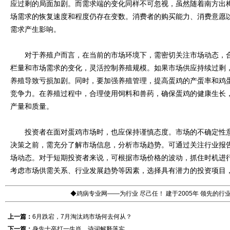
应过剩的局面加剧。而需求端的变化同样不可忽视，虽然随着南方出
场需求的恢复速度和程度仍存在变数。消费者的购买能力、消费意愿
需求产生影响。
对于养殖户而言，在当前的市场环境下，需密切关注市场动态，合
栏量和市场需求的变化，灵活控制养殖规模。如果市场供应持续过剩
养殖导致亏损加剧。同时，要加强养殖管理，提高蛋鸡的产蛋率和鸡
竞争力。在养殖过程中，合理使用饲料和兽药，确保蛋鸡的健康生长
产量和质量。
投资者在面对蛋鸡市场时，也应保持谨慎态度。市场的不确定性意
决策之前，需充分了解市场信息，分析市场趋势。可通过关注行业报
场动态。对于短期投资者来说，可根据市场价格的波动，抓住时机进
考虑市场供需关系、行业发展趋势等因素，选择具有潜力的投资项目
◆鸡病专业网——为行业 尽己任！ 建于2005年 领先的
上一篇：
6月跌宕，7月淘汰鸡市场何去何从？
下一篇：
身先士卒打一生肖，诗词解释落实