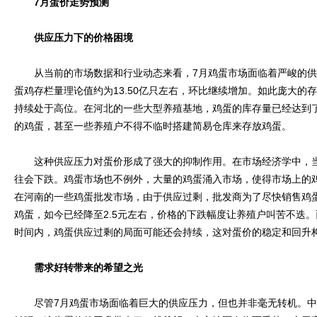
7月蛋价走势预测
供应压力下的价格困境
从当前的市场数据和行业动态来看，7月鸡蛋市场面临着严峻的供
蛋鸡存栏量理论值约为13.50亿只左右，环比继续增加。如此庞大的
持续处于高位。在河北的一些大型养殖基地，鸡蛋的库存量已经达到
的鸡蛋，甚至一些养殖户不得不临时搭建简易仓库来存放鸡蛋。
这种供应压力对蛋价形成了强大的抑制作用。在市场经济学中，当
往会下跌。鸡蛋市场也不例外，大量的鸡蛋涌入市场，使得市场上的
在河南的一些鸡蛋批发市场，由于供应过剩，批发商为了尽快销售鸡
鸡蛋，如今已经降至2.5元左右，价格的下跌幅度让养殖户叫苦不迭
时间内，鸡蛋供应过剩的局面可能还会持续，这对蛋价的稳定和回升
需求好转带来的希望之光
尽管7月鸡蛋市场面临着巨大的供应压力，但也并非毫无转机。中