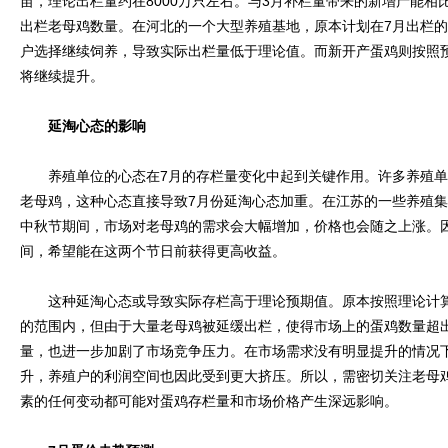
苗，理论出栏量约在8000万只左右。与3月补栏量带来的新增产能相
出栏老母鸡数量。在河北的一个大型养殖基地，原本计划在7月出栏
户选择继续饲养，导致实际出栏量低于理论值。而新开产蛋鸡则按照
将继续提升。
延淘心态的影响
养殖单位的心态在7月的存栏量变化中起到关键作用。许多养殖单
老母鸡，这种心态直接导致7月份延淘心态加重。在江苏的一些养殖
中秋节期间，市场对老母鸡的需求会大幅增加，价格也会随之上涨。
间，希望能在这两个节日前获得更高收益。
这种延淘心态或导致实际存栏高于理论预期值。原本按照理论计算
的范围内，但由于大量老母鸡被延缓出栏，使得市场上的蛋鸡数量超
量，也进一步加剧了市场竞争压力。在市场需求没有明显提升的情况
升，养殖户的利润空间也因此受到更大挤压。所以，需密切关注老母
素的任何变动都可能对蛋鸡存栏量和市场价格产生深远影响。