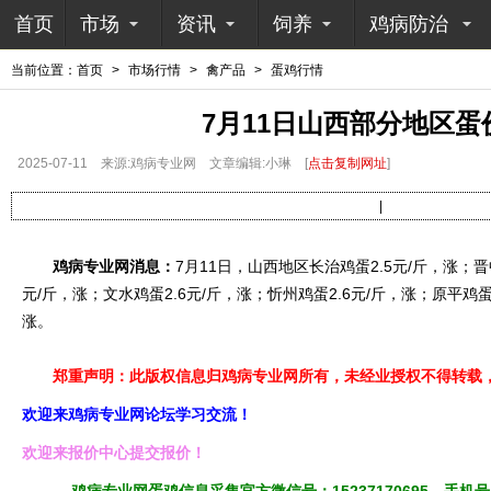
首页
市场
资讯
饲养
鸡病防治
当前位置：
首页
>
市场行情
>
禽产品
>
蛋鸡行情
7月11日山西部分地区蛋
2025-07-11
来源:鸡病专业网
文章编辑:小琳
[
点击复制网址
]
|
鸡病专业网消息：
7月11日，山西地区长治鸡蛋2.5元/斤，涨；晋
元/斤，涨；文水鸡蛋2.6元/斤，涨；忻州鸡蛋2.6元/斤，涨；原平鸡蛋2
涨。
郑重声明：此版权信息归鸡病专业网所有，未经业授权不得转载，
欢迎来鸡病专业网论坛学习交流！
欢迎来报价中心提交报价！