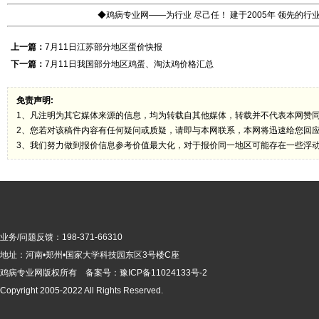
◆鸡病专业网——为行业 尽己任！ 建于2005年 领先的
上一篇：
7月11日江苏部分地区蛋价快报
下一篇：
7月11日我国部分地区鸡蛋、淘汰鸡价格汇总
免责声明:
1、凡注明为其它媒体来源的信息，均为转载自其他媒体，转载并不代表本网赞
2、您若对该稿件内容有任何疑问或质疑，请即与本网联系，本网将迅速给您回
3、我们努力做到报价信息参考价值最大化，对于报价同一地区可能存在一些浮
业务/问题反馈：198-371-66310
地址：河南•郑州•国家大学科技园东区3号楼C座
鸡病专业网版
权所有 备案号：
豫ICP备11024133号-2
Copyright 2005-2022 All Rights Reserved.