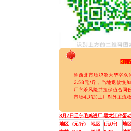
8月
鲁西北市场鸡源大型宰杀体
3.58元/斤，当地返款慢加
厂宰杀风险共担保值合同份额
市场毛鸡加工厂对外主流收购
8月7日辽宁毛鸡进厂-黑龙江种蛋
地区
(元/斤)
地区
(元/斤)
地