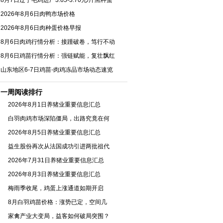
8月7日辽宁毛鸡进厂3.65-3.70元/斤黑种蛋
2026年8月6日肉鸭市场价格
2026年8月6日肉种蛋价格早报
8月6日肉鸡行情分析：接踵破卷，笃行不动
8月6日鸡苗行情分析：强链赋能，复壮飘红
山东地区6-7日鸡苗-肉鸡冻品市场动态速览
一周阅读排行
2026年8月1日养猪业重要信息汇总
白羽肉鸡市场深陷僵局，出路究竟在何
2026年8月5日养猪业重要信息汇总
益生股份再次从法国成功引进两批祖代
2026年7月31日养猪业重要信息汇总
2026年8月3日养猪业重要信息汇总
梅雨季收尾，鸡蛋上涨通道如期开启
8月白羽鸡苗价格：涨势已定，空间几
家禽产业大变局，益客如何破局突围？