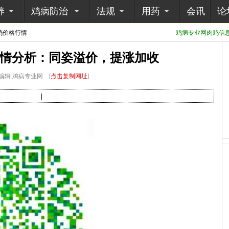
养
鸡病防治
法规
用药
会讯
论
鸡价格行情
鸡病专业网肉鸡信息采
行情分析：同姿溢价，提涨加收
编辑:鸡病专业网
[
点击复制网址
]
|