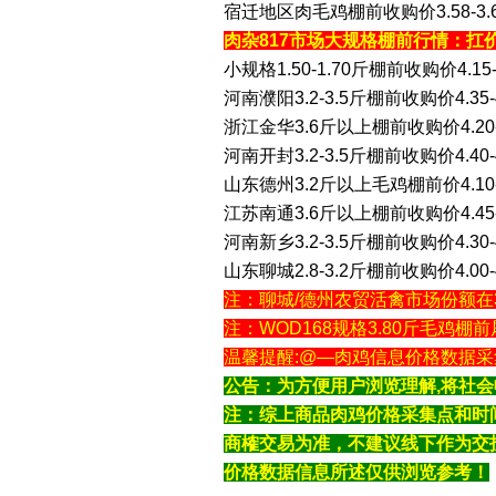
宿迁地区肉毛鸡棚前收购价3.58-3.
肉杂817市场大规格棚前行情：扛
小规格1.50-1.70斤棚前收购价4.1
河南濮阳3.2-3.5斤棚前收购价4.35
浙江金华3.6斤以上棚前收购价4.20-
河南开封3.2-3.5斤棚前收购价4.40
山东德州3.2斤以上毛鸡棚前价4.10-
江苏南通3.6斤以上棚前收购价4.45-
河南新乡3.2-3.5斤棚前收购价4.30
山东聊城2.8-3.2斤棚前收购价4.0
注：聊城/德州农贸活禽市场份额在3.5
注：WOD168规格3.80斤毛鸡棚前
温馨提醒:@—肉鸡信息价格数据采集官
公告：为方便用户浏览理解,将社
注：综上商品肉鸡价格采集点和时
商榷交易为准，不建议线下作为交
价格数据信息所述仅供浏览参考！