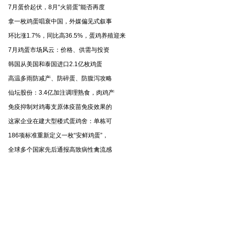
7月蛋价起伏，8月“火箭蛋”能否再度
拿一枚鸡蛋唱衰中国，外媒偏见式叙事
环比涨1.7%，同比高36.5%，蛋鸡养殖迎来
7月鸡蛋市场风云：价格、供需与投资
韩国从美国和泰国进口2.1亿枚鸡蛋
高温多雨防减产、防碎蛋、防腹泻攻略
仙坛股份：3.4亿加注调理熟食，肉鸡产
免疫抑制对鸡毒支原体疫苗免疫效果的
这家企业在建大型楼式蛋鸡舍：单栋可
186项标准重新定义一枚“安鲜鸡蛋”，
全球多个国家先后通报高致病性禽流感