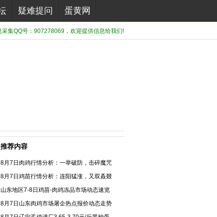
坛
疑难提问
蛋黄网
集QQ号：907278069，欢迎提供信息给我们!
推荐内容
8月7日肉鸡行情分析：一举破防，击碎魔咒
8月7日鸡苗行情分析：连阳猛涨，又双叒叕
山东地区7-8日鸡苗-肉鸡冻品市场动态速览
8月7日山东肉鸡市场屠企热点报价动态走势