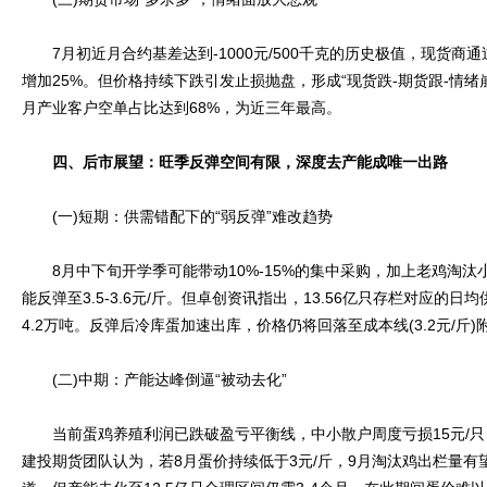
7月初近月合约基差达到-1000元/500千克的历史极值，现货商
增加25%。但价格持续下跌引发止损抛盘，形成“现货跌-期货跟-情绪
月产业客户空单占比达到68%，为近三年最高。
四、后市展望：旺季反弹空间有限，深度去产能成唯一出路
(一)短期：供需错配下的“弱反弹”难改趋势
8月中下旬开学季可能带动10%-15%的集中采购，加上老鸡淘汰小
能反弹至3.5-3.6元/斤。但卓创资讯指出，13.56亿只存栏对应的日
4.2万吨。反弹后冷库蛋加速出库，价格仍将回落至成本线(3.2元/斤)
(二)中期：产能达峰倒逼“被动去化”
当前蛋鸡养殖利润已跌破盈亏平衡线，中小散户周度亏损15元/只
建投期货团队认为，若8月蛋价持续低于3元/斤，9月淘汰鸡出栏量有