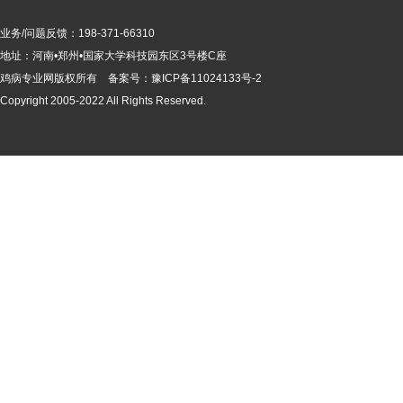
业务/问题反馈：198-371-66310
地址：河南•郑州•国家大学科技园东区3号楼C座
鸡病专业网版
权所有 备案号：
豫ICP备11024133号-2
Copyright 2005-2022 All Rights Reserved.