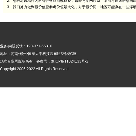
2、您若对该稿件内容有任何疑问或质疑，请即与本网联系，本网将迅速给您回
3、我们努力做到报价信息参考价值最大化，对于报价同一地区可能存在一些浮
业务/问题反馈：198-371-66310
地址：河南•郑州•国家大学科技园东区3号楼C座
鸡病专业网版
权所有 备案号：
豫ICP备11024133号-2
Copyright 2005-2022 All Rights Reserved.