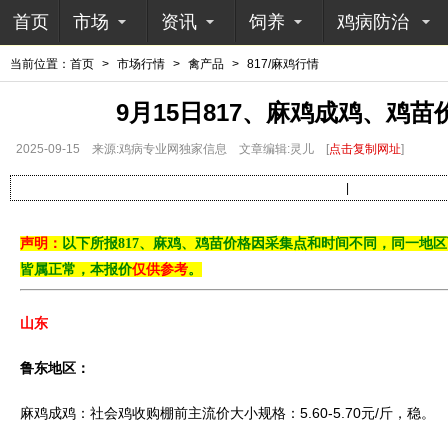
首页
市场
资讯
饲养
鸡病防治
当前位置：
首页
>
市场行情
>
禽产品
>
817/麻鸡行情
9月15日817、麻鸡成鸡、鸡
2025-09-15
来源:鸡病专业网独家信息
文章编辑:灵儿
[
点击复制网址
]
|
声明：
以下所报817、麻鸡、鸡苗
价格因采集点和时间不同，同一地区
皆属正常，本报价
仅供参考
。
山东
鲁东地区：
麻鸡成鸡：社会鸡收购棚前主流价大小规格：5.60-5.70元/斤，稳。