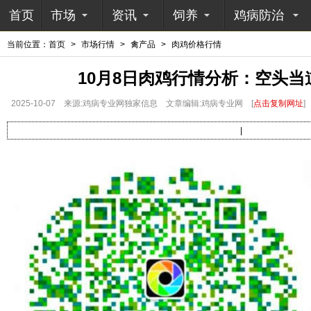
首页
市场
资讯
饲养
鸡病防治
当前位置：
首页
>
市场行情
>
禽产品
>
肉鸡价格行情
10月8日肉鸡行情分析：空头
2025-10-07
来源:鸡病专业网独家信息
文章编辑:鸡病专业网
[
点击复制网址
]
|