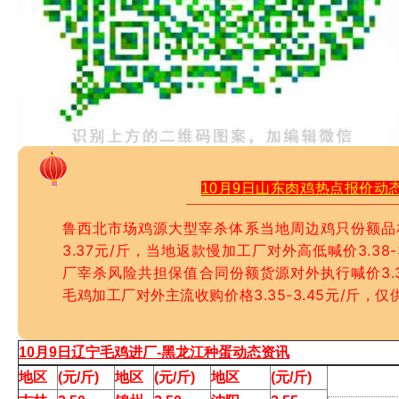
10月9日山东肉鸡热点报价动
鲁西北市场鸡源大型宰杀体系当地周边鸡只份额品相
3.37元/斤，当地返款慢加工厂对外高低喊价3.38-
厂宰杀风险共担保值合同份额货源对外执行喊价3.
毛鸡加工厂对外主流收购价格3.35-3.45元/斤，仅
10月9日辽宁毛鸡进厂-黑龙江种蛋动态资讯
地区
(元/斤)
地区
(元/斤)
地区
(元/斤)