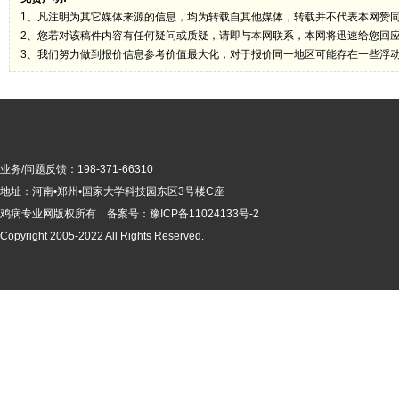
1、凡注明为其它媒体来源的信息，均为转载自其他媒体，转载并不代表本网赞
2、您若对该稿件内容有任何疑问或质疑，请即与本网联系，本网将迅速给您回
3、我们努力做到报价信息参考价值最大化，对于报价同一地区可能存在一些浮
业务/问题反馈：198-371-66310
地址：河南•郑州•国家大学科技园东区3号楼C座
鸡病专业网版
权所有 备案号：
豫ICP备11024133号-2
Copyright 2005-2022 All Rights Reserved.