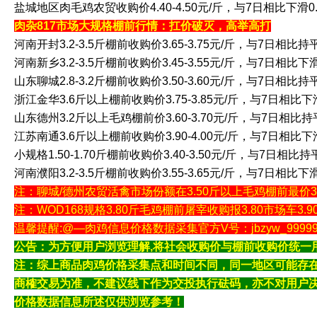
盐城地区肉毛鸡农贸收购价4.40-4.50元/斤，与7日相比下滑0.
肉杂817市场大规格棚前行情：扛价破灭，高举高打
河南开封3.2-3.5斤棚前收购价3.65-3.75元/斤，与7日相比持
河南新乡3.2-3.5斤棚前收购价3.45-3.55元/斤，与7日相比下滑
山东聊城2.8-3.2斤棚前收购价3.50-3.60元/斤，与7日相比持
浙江金华3.6斤以上棚前收购价3.75-3.85元/斤，与7日相比下滑
山东德州3.2斤以上毛鸡棚前价3.60-3.70元/斤，与7日相比
江苏南通3.6斤以上棚前收购价3.90-4.00元/斤，与7日相比下滑
小规格1.50-1.70斤棚前收购价3.40-3.50元/斤，与7日相比持
河南濮阳3.2-3.5斤棚前收购价3.55-3.65元/斤，与7日相比下滑
注：聊城/德州农贸活禽市场份额在3.50斤以上毛鸡棚前最价3.60
注：WOD168规格3.80斤毛鸡棚前屠宰收购报3.80市场车3.9
温馨提醒:@—肉鸡信息价格数据采集官方V号：jbzyw_9999
公告：为方便用户浏览理解,将社会收购价与棚前收购价统一
注：综上商品肉鸡价格采集点和时间不同，同一地区可能存
商榷交易为准，不建议线下作为交投执行砝码，亦不对用户
价格数据信息所述仅供浏览参考！