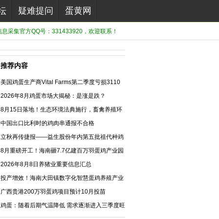
坛
疑难提问
蛋黄网
息采集官方QQ号：331433920，欢迎联系！
推荐内容
美国鸡蛋生产商Vital Farms第二季度亏损3110
万美元
2026年8月鸡蛋市场大揭秘：是涨是跌？
8月15日落地！生态环境法典施行，畜禽养殖环
保合规法治化新阶段
中国出口比利时的鸡肉串通报不合格
立秋再传捷报——益生股份年内第五批祖代种鸡
引种落地
8月重磅开工！海南砸7.7亿建百万羽蛋鸡产业园
2026年8月8日养猪业重要信息汇总
投产增效！海南大田镇数字化智慧蛋鸡养殖产业
园正式投产
广西贵港200万羽蛋鸡项目预计10月投苗
鸡蛋：随着后期气温降低 需求逐渐进入三季度旺