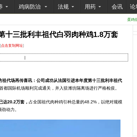
养
鸡病防治
法规
用药
会讯
论
蛋鸡信
第十三批利丰祖代白羽肉种鸡1.8万套
[
点击复制网址
]
|
份潍坊祖代场再传喜讯：公司成功从法国引进本年度第十三批利丰祖代
首都国际机场顺利完成通关，并入驻潍坊隔离场进行严格检疫。
达20.2万套，
占全国祖代肉种鸡引种总量的48.2%，以绝对规模
强劲动力。