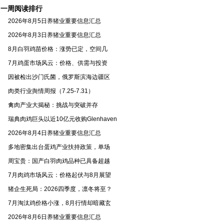
季
一周阅读排行
2026年8月5日养猪业重要信息汇总
2026年8月3日养猪业重要信息汇总
8月白羽鸡苗价格：涨势已定，空间几
7月鸡蛋市场风云：价格、供需与投资
因被检出沙门氏菌，俄罗斯滨海边疆区
肉类行业舆情周报（7.25-7.31）
禽肉产业大揭秘：挑战与突破并存
瑞典肉鸡巨头以近10亿元收购Glenhaven
2026年8月4日养猪业重要信息汇总
多地密集出台蛋鸡产业扶持政策，单场
周宝贵：国产白羽肉鸡品种已具备超越
7月肉鸡市场风云：价格起伏与8月展望
猪企生死局：2026四季度，凛冬将至？
7月淘汰鸡价格小涨，8月行情却暗藏玄
2026年8月6日养猪业重要信息汇总