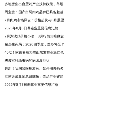
多地密集出台蛋鸡产业扶持政策，单场
周宝贵：国产白羽肉鸡品种已具备超越
7月肉鸡市场风云：价格起伏与8月展望
2026年8月6日养猪业重要信息汇总
7月淘汰鸡价格小涨，8月行情却暗藏玄
猪企生死局：2026四季度，凛冬将至？
40℃！家禽养殖大省山东发布高温红色
鸡囊宫科绦虫病的病因及症状
最新！我国禁限用农药、禁停用兽药名
江苏天成集团总裁陈敏：蛋品产业破局
2026年8月7日养猪业重要信息汇总