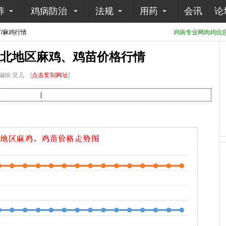
养
鸡病防治
法规
用药
会讯
论
7/麻鸡行情
鸡病专业网肉鸡信息采
日苏北地区麻鸡、鸡苗价格行情
编辑:灵儿
[
点击复制网址
]
|