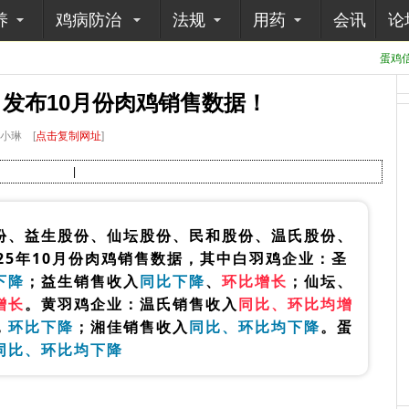
养
鸡病防治
法规
用药
会讯
论
蛋鸡信
司发布10月份肉鸡销售数据！
:小琳
[
点击复制网址
]
|
份、益生股份、仙坛股份、民和股份、温氏股份、
25年10月份肉鸡销售数据，其中白羽鸡企业：
圣
下降
；益生销售收入
同比下降
、
环比增长
；仙坛、
增长
。
黄羽鸡企业：
温氏
销售收入
同比、环比均增
，
环比下降
；
湘佳销售收入
同比、环比均下降
。
蛋
同比、环比均下降