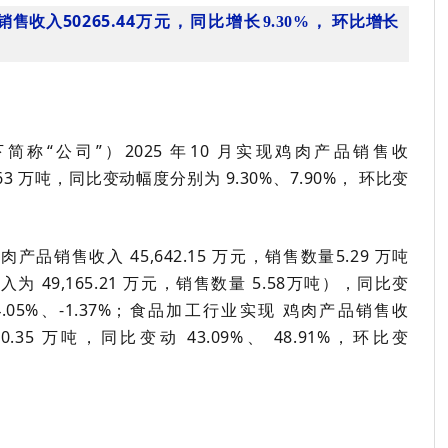
售收入50265.44
万元，同比增长
9.30
%
， 环比增长
下简称
“
公司
”
）
202
5
年
10
月实现鸡肉产品销售收
63
万吨，同比变动幅度分别为
9.30%
、
7.90%
， 环比变
鸡肉产品销售收入
45,642.15
万元，销售数量
5.29
万吨
收入为
49,165.21
万元，销售数量
5.58
万吨），同比变
4.05%
、
-1.37%
；食品加工行业实现 鸡肉产品销售收
量
0.35
万吨，同比变动
43.09%
、
48.91%
，环比变