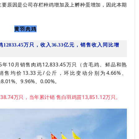
主要原因是公司存栏种鸡增加及上孵种蛋增加，因此本期
黄羽肉鸡
鸡
12833.45
万只，收入
36.33
亿元，销售收入同比增
5
年
10
月销售肉鸡
12,833.45
万只（含毛鸡、鲜品和熟
销售均价
13.33
元
/
公斤，环比变动分别为
4.66%
、
为
8.01%
、
9.96%
、
0.00%
。
538.74
万只，当年累计销 售白羽鸡苗
13,851.12
万只
。