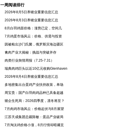
季
一周阅读排行
2026年8月5日养猪业重要信息汇总
2026年8月3日养猪业重要信息汇总
8月白羽鸡苗价格：涨势已定，空间几
7月鸡蛋市场风云：价格、供需与投资
因被检出沙门氏菌，俄罗斯滨海边疆区
禽肉产业大揭秘：挑战与突破并存
肉类行业舆情周报（7.25-7.31）
瑞典肉鸡巨头以近10亿元收购Glenhaven
2026年8月4日养猪业重要信息汇总
多地密集出台蛋鸡产业扶持政策，单场
周宝贵：国产白羽肉鸡品种已具备超越
猪企生死局：2026四季度，凛冬将至？
7月肉鸡市场风云：价格起伏与8月展望
江苏天成集团总裁陈敏：蛋品产业破局
7月淘汰鸡价格小涨，8月行情却暗藏玄