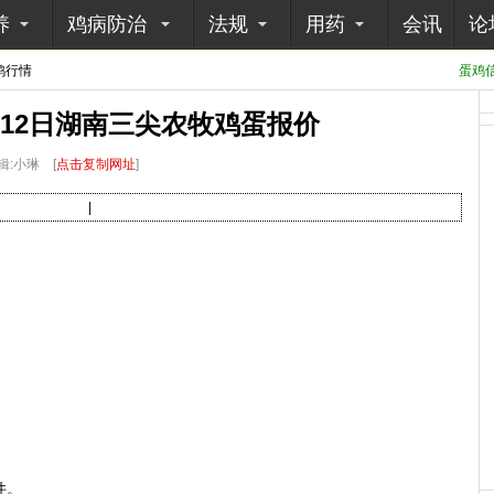
养
鸡病防治
法规
用药
会讯
论
鸡行情
蛋鸡信
1月12日湖南三尖农牧鸡蛋报价
辑:小琳
[
点击复制网址
]
|
件。