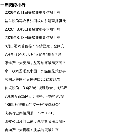
一周阅读排行
2026年8月1日养猪业重要信息汇总
益生股份再次从法国成功引进两批祖代
2026年8月5日养猪业重要信息汇总
2026年8月3日养猪业重要信息汇总
8月白羽鸡苗价格：涨势已定，空间几
7月蛋价起伏，8月“火箭蛋”能否再度
家禽产业大变局，益客如何破局突围？
拿一枚鸡蛋唱衰中国，外媒偏见式叙事
韩国从美国和泰国进口2.1亿枚鸡蛋
仙坛股份：3.4亿加注调理熟食，肉鸡产
7月鸡蛋市场风云：价格、供需与投资
186项标准重新定义一枚“安鲜鸡蛋”，
肉类行业舆情周报（7.25-7.31）
因被检出沙门氏菌，俄罗斯滨海边疆区
禽肉产业大揭秘：挑战与突破并存