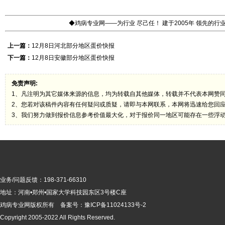
◆鸡病专业网——为行业 尽己任！ 建于2005年 领先的
上一篇：
12月8日河北部分地区蛋价快报
下一篇：
12月8日安徽部分地区蛋价快报
免责声明:
1、凡注明为其它媒体来源的信息，均为转载自其他媒体，转载并不代表本网赞
2、您若对该稿件内容有任何疑问或质疑，请即与本网联系，本网将迅速给您回
3、我们努力做到报价信息参考价值最大化，对于报价同一地区可能存在一些浮
业务/问题反馈：198-371-66310
地址：河南•郑州•国家大学科技园东区3号楼C座
鸡病专业网版
权所有 备案号：
豫ICP备11024133号-2
Copyright 2005-2022 All Rights Reserved.