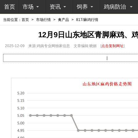
首页
市场
资讯
饲养
鸡病防治
当前位置：
首页
>
市场行情
>
禽产品
>
817/麻鸡行情
12月9日山东地区青脚麻鸡、
2025-12-09
来源:鸡病专业网独家信息
文章编辑:晓丽
[
点击复制网址
]
|