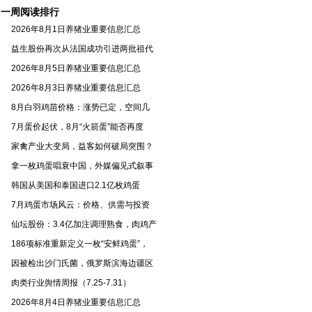
（2026）
一周阅读排行
2026年8月1日养猪业重要信息汇总
益生股份再次从法国成功引进两批祖代
2026年8月5日养猪业重要信息汇总
2026年8月3日养猪业重要信息汇总
8月白羽鸡苗价格：涨势已定，空间几
7月蛋价起伏，8月“火箭蛋”能否再度
家禽产业大变局，益客如何破局突围？
拿一枚鸡蛋唱衰中国，外媒偏见式叙事
韩国从美国和泰国进口2.1亿枚鸡蛋
7月鸡蛋市场风云：价格、供需与投资
仙坛股份：3.4亿加注调理熟食，肉鸡产
186项标准重新定义一枚“安鲜鸡蛋”，
因被检出沙门氏菌，俄罗斯滨海边疆区
肉类行业舆情周报（7.25-7.31）
2026年8月4日养猪业重要信息汇总