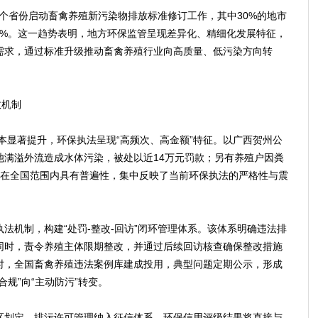
个省份启动畜禽养殖新污染物排放标准修订工作，其中30%的地市
50%。这一趋势表明，地方环保监管呈现差异化、精细化发展特征，
需求，通过标准升级推动畜禽养殖行业向高质量、低污染方向转
效机制
本显著提升，环保执法呈现“高频次、高金额”特征。以广西贺州公
池满溢外流造成水体污染，被处以近14万元罚款；另有养殖户因粪
例在全国范围内具有普遍性，集中反映了当前环保执法的严格性与震
机制，构建“处罚-整改-回访”闭环管理体系。该体系明确违法排
同时，责令养殖主体限期整改，并通过后续回访核查确保整改措施
时，全国畜禽养殖违法案例库建成投用，典型问题定期公示，形成
规”向“主动防污”转变。
划定、排污许可管理纳入征信体系，环保信用评级结果将直接与