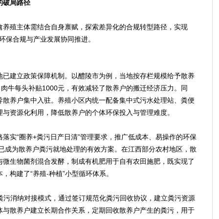
的破局路径
养殖主体需结合自身禀赋，探索差异化的合规转型路径，实现
动环保合规与产业发展协同推进。
已建立政策保障机制。以醴陵市为例，当地按存栏规模给予散养
、肉牛每头补贴1000元，有效减轻了散养户的搬迁经济压力。同
导散养户集中入驻。养殖小区内统一配备集中式污水处理站、粪便
理与资源化利用，降低散养户的个体环保投入与管理难度。
实“圈养+粪污日产日清”管理要求，推广低成本、易操作的环保
式已成为散养户粪污就地处理的有效方案。在江西部分农村地区，散
与微生物菌剂混合发酵，制成有机肥用于自有农田施肥，既实现了
，构建了“养殖-种植”小型循环体系。
粪污消纳对接模式，通过签订规范化粪污回收协议，建立粪污资源
体与散养户建立长期合作关系，定期回收散养户产生的粪污，用于