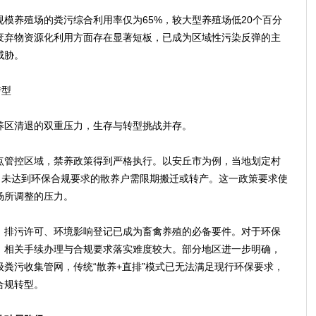
养殖场的粪污综合利用率仅为65%，较大型养殖场低20个百分
废弃物资源化利用方面存在显著短板，已成为区域性污染反弹的主
威胁。
转型
区清退的双重压力，生存与转型挑战并存。
管控区域，禁养政策得到严格执行。以安丘市为例，当地划定村
，未达到环保合规要求的散养户需限期搬迁或转产。这一政策要求使
场所调整的压力。
排污许可、环境影响登记已成为畜禽养殖的必备要件。对于环保
，相关手续办理与合规要求落实难度较大。部分地区进一步明确，
粪污收集管网，传统“散养+直排”模式已无法满足现行环保要求，
合规转型。