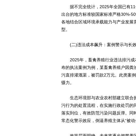
据不完全统计，2025年全国已有11
出台的地方标准较国家标准严格30%-
各地结合区域环境承载能力与产业发展
型。
(二)违法成本飙升：案例警示与长
2025年，畜禽养殖行业违法排污成
布的执法案例为例，某畜禽养殖户因粪
污直排灌溉渠，被罚款2万元。此类案
慑力。
生态环境部与农业农村部建立联合执法
污行为的处置流程，在实施行政处罚的
落实到位，有效防范污染问题反弹。同
常态化警示效应，倒逼养殖主体从“被动合
政策层面明确，未来将逐步把禁养区