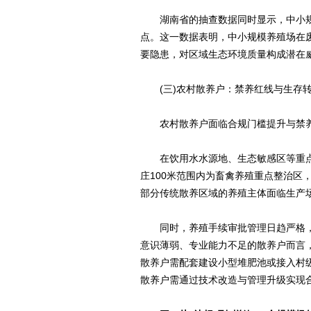
湖南省的抽查数据同时显示，中小规模
点。这一数据表明，中小规模养殖场在
要隐患，对区域生态环境质量构成潜在
(三)农村散养户：禁养红线与生存
农村散养户面临合规门槛提升与禁养
在饮用水水源地、生态敏感区等重点
庄100米范围内为畜禽养殖重点整治区
部分传统散养区域的养殖主体面临生产
同时，养殖手续审批管理日趋严格，
意识薄弱、专业能力不足的散养户而言
散养户需配套建设小型堆肥池或接入村级
散养户需通过技术改造与管理升级实现