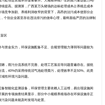
处理运营成本亦显著攀升。大规模养殖产生的粪污量达数万吨/
持续提高。据测算，广西某万头猪场的达标处理成本占养殖总成本
在市场竞争加剧、养殖利润收窄的背景下，高昂的治污成本使部分企
境，个别企业甚至存在违法排污的侥幸心理，最终面临严厉的法律制
性盲区
与资金实力，环保设施配备不足、合规管理能力薄弱等问题较为
陋，雨污分流系统不完善、处理工艺落后等问题普遍存在。据统
分流，40%仍采用传统沼气池处理粪污，处理效率不足50%。此类
区域性环境污染问题。
备智能化监测设备，环保管理主要依赖人工运维，易出现设施闲
开展的专项抽查结果显示，部分中小规模养殖场存在环保设施非正
致污染问题未能及时发现与处置。