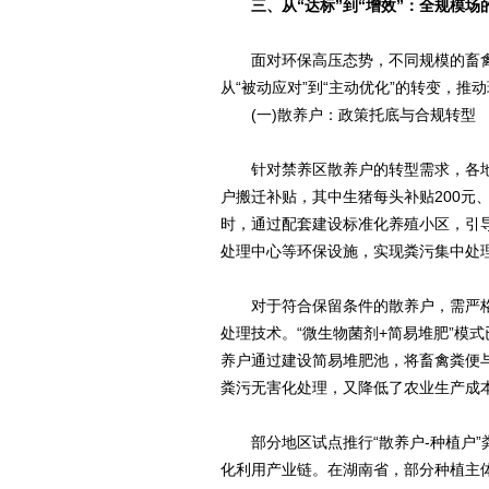
三、从“达标”到“增效”：全规模场
面对环保高压态势，不同规模的畜禽
从“被动应对”到“主动优化”的转变，推
(一)散养户：政策托底与合规转型
针对禁养区散养户的转型需求，各地
户搬迁补贴，其中生猪每头补贴200元
时，通过配套建设标准化养殖小区，引
处理中心等环保设施，实现粪污集中处
对于符合保留条件的散养户，需严格落
处理技术。“微生物菌剂+简易堆肥”模
养户通过建设简易堆肥池，将畜禽粪便
粪污无害化处理，又降低了农业生产成本
部分地区试点推行“散养户-种植户”
化利用产业链。在湖南省，部分种植主