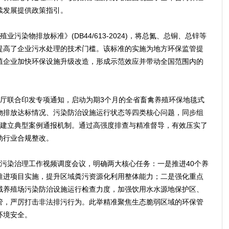
续发展提供政策指引。
染物排放标准》(DB44/613-2024)，将总氮、总铜、总锌等
提高了企业污水处理的技术门槛。该标准的实施为地方环保监管提
殖企业加快环保设施升级改造，形成示范效应并带动全国范围内的
联合印发专项通知，启动为期3个月的全省畜禽养殖环保地毯式
物排放达标情况、污染防治设施运行状态等四类核心问题，同步组
并建立典型案例通报机制。通过高强度排查与精准督导，有效压实了
动行业合规整改。
染治理工作视频调度会议，明确两大核心任务：一是推进40个养
推进项目实施，提升区域粪污资源化利用整体能力；二是强化重点
域养殖场污染防治设施运行检查力度，加强饮用水水源地保护区、
管，严厉打击非法排污行为。此举精准聚焦生态脆弱区域的环保管
环境安全。