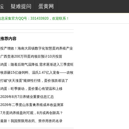
坛
疑难提问
蛋黄网
息采集官方QQ号：331433920，欢迎联系！
推荐内容
投产增效！海南大田镇数字化智慧蛋鸡养殖产业
园正式投产
广西贵港200万羽蛋鸡项目预计10月投苗
鸡蛋：随着后期气温降低 需求逐渐进入三季度旺
季
牧原砸15亿做饲料、温氏1.47亿入宠食——农牧
企业的“第二战场”全面开打
打破“伏天涨蛋”规律性行情，蛋价涨跌谁说了
算？
鸡蛋：旺季驱动，蛋价重心有望温和上移
2026年8月7日养猪业重要信息汇总
2026年二季度山东畜禽养殖成本收益测算
7月蛋鸡养殖盈利可观，8月或再创新高？
最新！我国禁限用农药、禁停用兽药名录