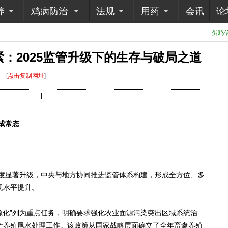
养
鸡病防治
法规
用药
会讯
论
蛋鸡信
：2025监管升级下的生存与破局之道
[
点击复制网址
]
|
成常态
度显著升级，中央与地方协同推进监管体系构建，形成全方位、多
规水平提升。
化”列为重点任务，明确要求强化农业面源污染突出区域系统治
产养殖尾水处理工作。该政策从国家战略层面确立了全年畜禽养殖