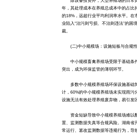
除设备投资外，大型养殖场的日常粪污
年，其处理成本在养殖总成本中的占比
的18%，远超行业平均利润率水平。
业陷入“治污则亏损、不治则违法”的困
裁。
(二)中小规模场：设施短板与合规
中小规模畜禽养殖场受限于基础条件
突出，成为环保监管的薄弱环节。
多数中小规模养殖场环保设施基础简
计，60%的中小规模养殖场未实现雨污
设施无法有效处理养殖废弃物，易引发
资金短缺导致中小规模养殖场难以配
置、监测数据失真等合规风险。湖南省
常运行、篡改监测数据等违规行为，导