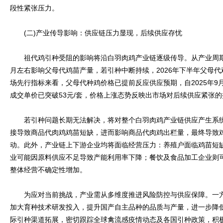
段性紧张压力。
(二)产业传导影响：供应链压力显现，后续供应存忧
祖代鸡引种受阻的影响将沿白羽肉鸡产业链逐级传导。从产业周期
月左右影响父母代鸡苗产量，若引种中断持续，2026年下半年父母
场先行指标来看，父母代种鸡价格已提前反应供应预期，自2025年9
成交单价已突破53元/套，价格上涨态势反映出市场对后续供应紧张的
若引种问题长期无法解决，将对整个白羽肉鸡产业链供应产生系统
接导致商品代肉鸡鸡苗短缺，进而影响商品代肉鸡出栏量，最终导致
动。此外，产业链上下游企业均将面临经营压力：养殖户面临鸡苗短
业可能因原料供应不足导致产能利用率下降；餐饮及食品加工企业则
整体经营不确定性增加。
为应对当前挑战，产业需从多维度推进风险防控与供应保障。一方
加大育种技术研发投入，提升国产自主品种的品质与产量，进一步降
际引种渠道拓展，密切跟踪全球禽流感疫情动态及各国引种政策，积