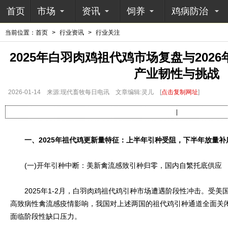
首页
市场
资讯
饲养
鸡病防治
当前位置：
首页
>
行业资讯
>
行业关注
2025年白羽肉鸡祖代鸡市场复盘与202
产业韧性与挑战
2026-01-14
来源:现代畜牧每日电讯
文章编辑:灵儿
[
点击复制网址
]
|
一、2025年祖代鸡更新量特征：上半年引种受阻，下半年放量补
(一)开年引种中断：美新禽流感致引种归零，国内自繁托底供应
2025年1-2月，白羽肉鸡祖代鸡引种市场遭遇阶段性冲击。受美
高致病性禽流感疫情影响，我国对上述两国的祖代鸡引种通道全面关
面临阶段性缺口压力。