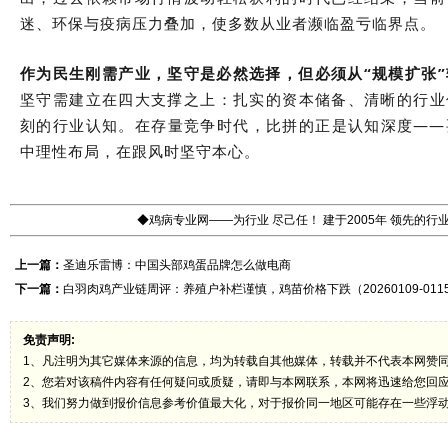
迷、环保与疫病压力叠加，使多数从业者濒临盈亏临界点。
作为民生刚需产业，坚守是必然选择，但必须从“规模扩张”
坚守需建立在四大支撑之上：扎实的资本储备、清晰的行业
刻的行业认知。在存量竞争时代，比拼的正是认知深度——
中理性布局，在跟风时坚守本心。
◆鸡病专业网——为行业 尽己任！ 建于2005年 领先的
上一篇：
圣迪乐雷博：中国头部鸡蛋品牌怎么做电商
下一篇：
白羽肉鸡产业链周评：养殖户补栏谨慎，鸡苗价格下跌（20260109-011
免责声明:
1、凡注明为其它媒体来源的信息，均为转载自其他媒体，转载并不代表本网赞
2、您若对该稿件内容有任何疑问或质疑，请即与本网联系，本网将迅速给您回
3、我们努力做到报价信息参考价值最大化，对于报价同一地区可能存在一些浮