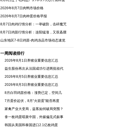
8月8日辽宁毛鸡进厂3.70-3.75元/斤黑种蛋
2026年8月7日肉鸭市场价格
2026年8月7日肉种蛋价格早报
8月7日肉鸡行情分析：一举破防，击碎魔咒
8月7日鸡苗行情分析：连阳猛涨，又双叒叕
山东地区7-8日鸡苗-肉鸡冻品市场动态速览
一周阅读排行
2026年8月1日养猪业重要信息汇总
益生股份再次从法国成功引进两批祖代
2026年8月5日养猪业重要信息汇总
2026年8月3日养猪业重要信息汇总
8月白羽鸡苗价格：涨势已定，空间几
7月蛋价起伏，8月“火箭蛋”能否再度
家禽产业大变局，益客如何破局突围？
拿一枚鸡蛋唱衰中国，外媒偏见式叙事
韩国从美国和泰国进口2.1亿枚鸡蛋