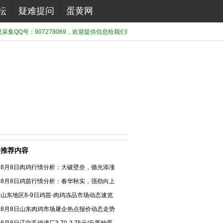
坛
疑难提问
蛋黄网
集QQ号：907278069，欢迎提供信息给我们!
推荐内容
8月8日肉鸡行情分析：大破壁垒，循光添涨
8月8日鸡苗行情分析：春华秋实，强劲向上
山东地区8-9日鸡苗-肉鸡冻品市场动态速览
8月8日山东肉鸡市场屠企热点报价动态走势