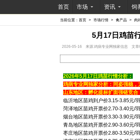
首页
市场
资讯
饲
当前位置：
首页
>
市场行情
>
禽产品
>
肉
5月17日鸡
2026-05-16
来源:鸡病专业网独家信息
文章
2026年5月17日鸡苗行情分析：
鸡病专业网独家分析：同姿强稳，
山东地区：孵化提标扩面强链竞合
临沂地区苗鸡到户价3.15-3.85元
菏泽地区苗鸡开票价2.70-3.40元/
烟台地区苗鸡开票价3.30-3.90元
青岛地区苗鸡开票价2.90-3.60元/
枣庄地区苗鸡开票价2.80-3.50元