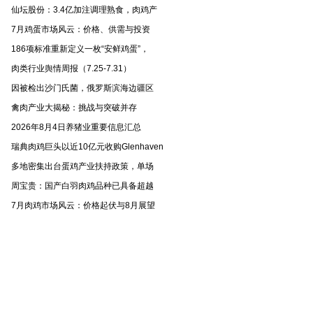
仙坛股份：3.4亿加注调理熟食，肉鸡产
7月鸡蛋市场风云：价格、供需与投资
186项标准重新定义一枚“安鲜鸡蛋”，
肉类行业舆情周报（7.25-7.31）
因被检出沙门氏菌，俄罗斯滨海边疆区
禽肉产业大揭秘：挑战与突破并存
2026年8月4日养猪业重要信息汇总
瑞典肉鸡巨头以近10亿元收购Glenhaven
多地密集出台蛋鸡产业扶持政策，单场
周宝贵：国产白羽肉鸡品种已具备超越
7月肉鸡市场风云：价格起伏与8月展望