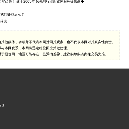
 尽己任！ 建于2005年 领先的行业新媒体服务提供商◆
了我们哪些启示？
释落实
自其他媒体，转载并不代表本网赞同其观点，也不代表本网对其真实性负责。
即与本网联系，本网将迅速给您回应并做处理。
对于报价同一地区可能存在一些浮动差异，建议实单实谈商榷交易为准。
-2