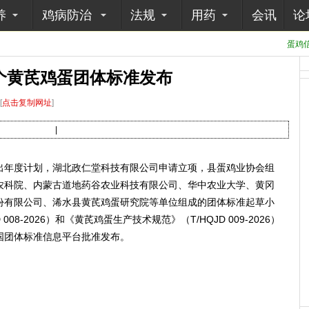
养
鸡病防治
法规
用药
会讯
论
蛋鸡信
个黄芪鸡蛋团体标准发布
[
点击复制网址
]
|
年度计划，湖北政仁堂科技有限公司申请立项，县蛋鸡业协会组
农科院、内蒙古道地药谷农业科技有限公司、华中农业大学、黄冈
份有限公司、浠水县黄芪鸡蛋研究院等单位组成的团体标准起草小
08-2026）和《黄芪鸡蛋生产技术规范》（T/HQJD 009-2026）
全国团体标准信息平台批准发布。