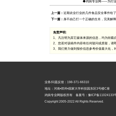
◆鸡病专业网——为行业
上一篇：
近期农业行业的几件食品安全事件给
下一篇：
身不由己打一个正确的生肖，完美解
免责声明:
1、凡注明为其它媒体来源的信息，均为转载
2、您若对该稿件内容有任何疑问或质疑，请
3、我们努力做到报价信息参考价值最大化，
业务/问题反馈：198-371-66310
地址：河南•郑州•国家大学科技园东区3号楼C座
鸡病专业网版
权所有 备案号：
豫ICP备11024133号
Copyright 2005-2022 All Rights Reserved.