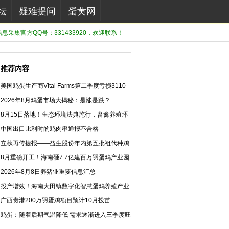
坛
疑难提问
蛋黄网
息采集官方QQ号：331433920，欢迎联系！
推荐内容
美国鸡蛋生产商Vital Farms第二季度亏损3110
万美元
2026年8月鸡蛋市场大揭秘：是涨是跌？
8月15日落地！生态环境法典施行，畜禽养殖环
保合规法治化新阶段
中国出口比利时的鸡肉串通报不合格
立秋再传捷报——益生股份年内第五批祖代种鸡
引种落地
8月重磅开工！海南砸7.7亿建百万羽蛋鸡产业园
2026年8月8日养猪业重要信息汇总
投产增效！海南大田镇数字化智慧蛋鸡养殖产业
园正式投产
广西贵港200万羽蛋鸡项目预计10月投苗
鸡蛋：随着后期气温降低 需求逐渐进入三季度旺