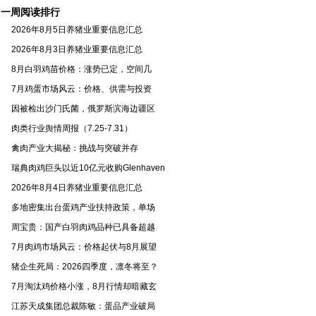
季
一周阅读排行
2026年8月5日养猪业重要信息汇总
2026年8月3日养猪业重要信息汇总
8月白羽鸡苗价格：涨势已定，空间几
7月鸡蛋市场风云：价格、供需与投资
因被检出沙门氏菌，俄罗斯滨海边疆区
肉类行业舆情周报（7.25-7.31）
禽肉产业大揭秘：挑战与突破并存
瑞典肉鸡巨头以近10亿元收购Glenhaven
2026年8月4日养猪业重要信息汇总
多地密集出台蛋鸡产业扶持政策，单场
周宝贵：国产白羽肉鸡品种已具备超越
7月肉鸡市场风云：价格起伏与8月展望
猪企生死局：2026四季度，凛冬将至？
7月淘汰鸡价格小涨，8月行情却暗藏玄
江苏天成集团总裁陈敏：蛋品产业破局