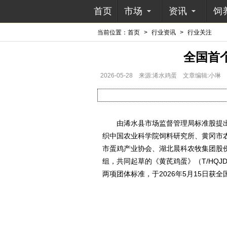
首页
市场
资讯
饲
当前位置：
首页
>
行业资讯
>
行业关注
全国首
2026-05-28
来源:浠水鸡蛋
文章编辑:小琳
由浠水县市场监督管理局标准股提出
织中国农业科学院饲料研究所、黄冈市
市蛋鸡产业协会、湖北晨科农牧集团股
组，共同起草的《黄芪鸡蛋》（T/HQJD 0
两项团体标准，于2026年5月15日获