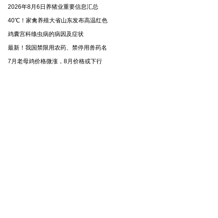
2026年8月6日养猪业重要信息汇总
40℃！家禽养殖大省山东发布高温红色
鸡囊宫科绦虫病的病因及症状
最新！我国禁限用农药、禁停用兽药名
7月老母鸡价格微涨，8月价格或下行