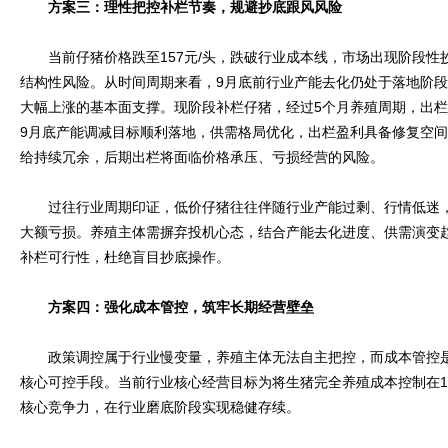
方案三：理性把控补栏节奏，规避抄底跟风风险
当前仔猪价格跌至157元/头，跌破行业成本线，市场出现阶段性
结构性风险。从时间周期来看，9月底前行业产能去化仍处于落地阶
大幅上涨的基本面支撑。现阶段补栏仔猪，经过5个月养殖周期，出栏
9月底产能调减目标顺利落地，供需格局优化，出栏盈利具备修复空
给持续冗余，后期出栏将面临价格承压、亏损经营的风险。
过往行业周期印证，低价仔猪往往伴随行业产能过剩、行情低迷，
大额亏损。养殖主体需摒弃投机心态，结合产能去化进度、供需演变
补栏可行性，杜绝盲目抄底操作。
方案四：强化成本管控，筑牢长期经营壁垒
政策调控属于行业慢变量，养殖主体无法自主把控，而成本管控是
核心可控手段。当前行业核心经营目标为将生猪完全养殖成本控制在1
核心竞争力，在行业磨底阶段实现稳健存续。