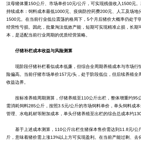
汰母猪体重150公斤、市场单价10元/公斤，可实现残值收入1500
持续成本：饲料成本最低1000元、疫病防控药费200元、人工及场地
1500元。在当前行业低位震荡的格局下，5个月后猪价大概率仍处于
经营性亏损。因此，批量淘汰低效产能，短期可实现精准止损，长期
本，是适配当前行业周期的优质经营策略。
仔猪补栏成本收益与风险测算
现阶段仔猪补栏看似成本低廉，但综合全周期养殖成本与市场行情
险偏高。当前仔猪市场单价157元/头，处于阶段低位，但后续养殖
收益边界。
按标准养殖周期测算，仔猪养殖至110公斤出栏，整体增重约95公
需消耗饲料285公斤，按照3.5元/公斤的市场饲料单价，单头饲料成
管理、水电耗材等附加成本，单头仔猪养殖至出栏的综合总成本约130
基于上述成本测算，110公斤出栏生猪保本售价需达到11.8元/公斤
斤，意味着猪价需上涨13%以上方可实现盈利。在当前产能过剩、去