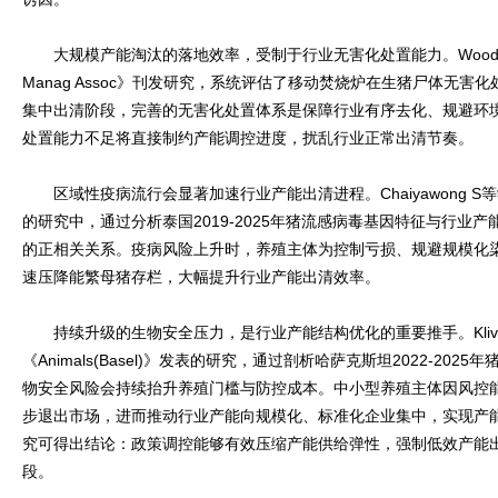
大规模产能淘汰的落地效率，受制于行业无害化处置能力。Wood JP等学者
Manag Assoc》刊发研究，系统评估了移动焚烧炉在生猪尸体无
集中出清阶段，完善的无害化处置体系是保障行业有序去化、规避环
处置能力不足将直接制约产能调控进度，扰乱行业正常出清节奏。
区域性疫病流行会显著加速行业产能出清进程。Chaiyawong S等学者在《T
的研究中，通过分析泰国2019-2025年猪流感病毒基因特征与行业
的正相关关系。疫病风险上升时，养殖主体为控制亏损、规避规模化
速压降能繁母猪存栏，大幅提升行业产能出清效率。
持续升级的生物安全压力，是行业产能结构优化的重要推手。Klivleye
《Animals(Basel)》发表的研究，通过剖析哈萨克斯坦2022-20
物安全风险会持续抬升养殖门槛与防控成本。中小型养殖主体因风控
步退出市场，进而推动行业产能向规模化、标准化企业集中，实现产
究可得出结论：政策调控能够有效压缩产能供给弹性，强制低效产能
段。