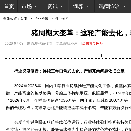
首页
市场
资讯
饲养
鸡病防治
当前位置：
首页
>
行业资讯
>
行业关注
猪周期大变革：这轮产能去化，
2026-07-08
来源:现代畜牧网
文章编辑:小琳
[
点击复制网址
]
|
行业深度复盘：连续三年口号式去化，产能冗余问题依旧凸显
2024至2026年，国内生猪行业持续推进产能去化工作，但整体
衡、产能高企的被动格局，养殖主体持续承压。数据显示，2024年初
至2026年6月，存栏量仍高达4035万头，两年累计压减仅200余万
衡的合理标准，前期常态化产能调控基本流于形式，未能有效解决行
长期产能过剩叠加猪价持续低位运行，行业整体盈利空间被持续压
至持续亏损的经营困境。能繁母猪作为生猪产能的核心核心指标，存