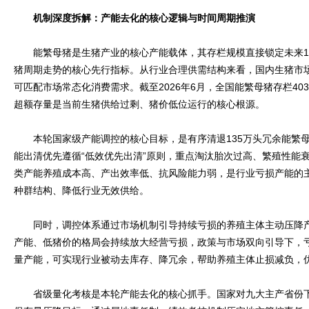
机制深度拆解：产能去化的核心逻辑与时间周期推演
能繁母猪是生猪产业的核心产能载体，其存栏规模直接锁定未来1
猪周期走势的核心先行指标。从行业合理供需结构来看，国内生猪市场
可匹配市场常态化消费需求。截至2026年6月，全国能繁母猪存栏403
超额存量是当前生猪供给过剩、猪价低位运行的核心根源。
本轮国家级产能调控的核心目标，是有序清退135万头冗余能繁母
能出清优先遵循“低效优先出清”原则，重点淘汰胎次过高、繁殖性能
类产能养殖成本高、产出效率低、抗风险能力弱，是行业亏损产能的
种群结构、降低行业无效供给。
同时，调控体系通过市场机制引导持续亏损的养殖主体主动压降产
产能、低猪价的格局会持续放大经营亏损，政策与市场双向引导下，
量产能，可实现行业被动去库存、降冗余，帮助养殖主体止损减负，
省级量化考核是本轮产能去化的核心抓手。国家对九大主产省份下