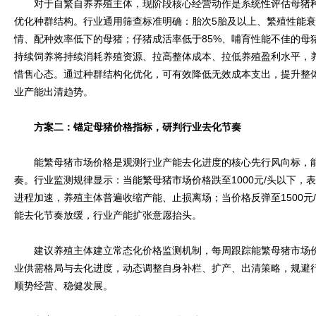
对于自繁自养养殖主体，现阶段核心经营动作是系统性评估母猪种
优化种群结构。行业通用筛查标准明确：胎次5胎及以上、繁殖性能衰
情、配种效率低下的母猪；仔猪成活率低于85%、哺育性能不佳的母
持续饲养将持续消耗养殖资源、拉高整体成本、拉低养殖盈利水平，
惜售心态。通过种群结构化优化，可有效降低无效成本支出，提升整
业产能出清趋势。
方案二：锚定母猪价格指标，研判行业去化节奏
能繁母猪市场价格是观测行业产能去化进度的核心先行风向标，能
奏。行业监测规律显示：当能繁母猪市场价格跌至1000元/头以下，
进程加速，养殖主体普遍收缩产能、止损离场；当价格反弹至1500元
能去化节奏放缓，行业产能扩张意愿抬头。
建议养殖主体建立常态化价格监测机制，每周跟踪能繁母猪市场价
业供需格局与去化进度，动态调整自身补栏、扩产、出清策略，规避
顺势经营、稳健发展。