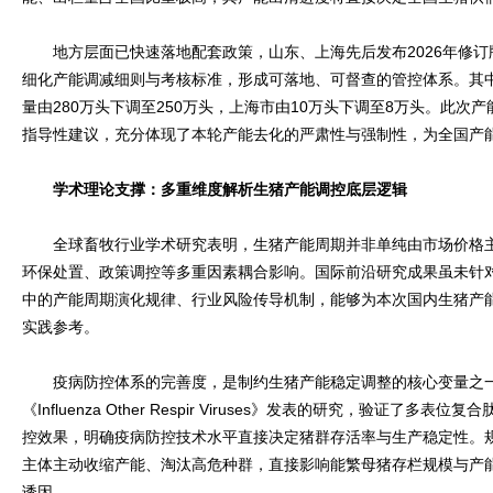
地方层面已快速落地配套政策，山东、上海先后发布2026年修订
细化产能调减细则与考核标准，形成可落地、可督查的管控体系。其
量由280万头下调至250万头，上海市由10万头下调至8万头。此次
指导性建议，充分体现了本轮产能去化的严肃性与强制性，为全国产
学术理论支撑：多重维度解析生猪产能调控底层逻辑
全球畜牧行业学术研究表明，生猪产能周期并非单纯由市场价格主
环保处置、政策调控等多重因素耦合影响。国际前沿研究成果虽未针
中的产能周期演化规律、行业风险传导机制，能够为本次国内生猪产
实践参考。
疫病防控体系的完善度，是制约生猪产能稳定调整的核心变量之一。Rik
《Influenza Other Respir Viruses》发表的研究，验证了
控效果，明确疫病防控技术水平直接决定猪群存活率与生产稳定性。
主体主动收缩产能、淘汰高危种群，直接影响能繁母猪存栏规模与产
诱因。