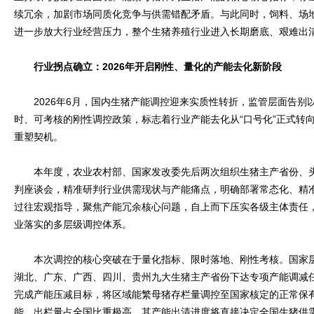
续冗余，加剧市场同质化竞争与供需错配矛盾。与此同时，饲料、场
进一步放大行业经营压力，整个生猪养殖行业进入长期磨底、艰难出
行业拐点确立：2026年开启刚性、量化的产能去化新阶段
2026年6月，国内生猪产能调控迎来实质性转折，监管层面告别
时、可考核的刚性调控政策，标志着行业产能去化从“口号化”正式转向
重塑契机。
本年度，农业农村部、国家发改委先后两次组织生猪主产省份、头
判座谈会，精准研判行业供需现状与产能痛点，明确部署常态化、精
过往宏观指导，聚焦产能冗余核心问题，自上而下压实各级主体责任
业落实的多层级调控体系。
本次调控的核心突破在于量化指标、限时落地、刚性考核。国家层
湖北、广东、广西、四川、贵州九大生猪主产省份下达专项产能调减任务
完成产能压减目标，将区域能繁母猪存栏量调控至国家核定的正常保
能、出栏量占全国比重极高，其产能出清进度将直接决定全国生猪供