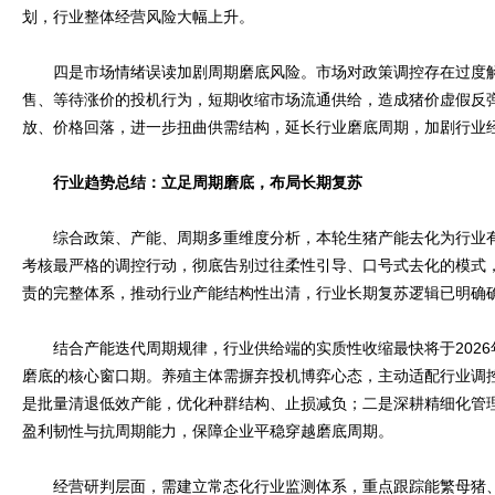
划，行业整体经营风险大幅上升。
四是市场情绪误读加剧周期磨底风险。市场对政策调控存在过度解
售、等待涨价的投机行为，短期收缩市场流通供给，造成猪价虚假反
放、价格回落，进一步扭曲供需结构，延长行业磨底周期，加剧行业
行业趋势总结：立足周期磨底，布局长期复苏
综合政策、产能、周期多重维度分析，本轮生猪产能去化为行业有
考核最严格的调控行动，彻底告别过往柔性引导、口号式去化的模式
责的完整体系，推动行业产能结构性出清，行业长期复苏逻辑已明确
结合产能迭代周期规律，行业供给端的实质性收缩最快将于2026
磨底的核心窗口期。养殖主体需摒弃投机博弈心态，主动适配行业调
是批量清退低效产能，优化种群结构、止损减负；二是深耕精细化管
盈利韧性与抗周期能力，保障企业平稳穿越磨底周期。
经营研判层面，需建立常态化行业监测体系，重点跟踪能繁母猪、