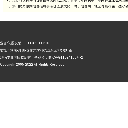
2、您若对该稿件内容有任何疑问或质疑，请即与本网联系，本网将迅速给您回
3、我们努力做到报价信息参考价值最大化，对于报价同一地区可能存在一些浮
业务/问题反馈：198-371-66310
地址：河南•郑州•国家大学科技园东区3号楼C座
鸡病专业网版
权所有 备案号：
豫ICP备11024133号-2
Copyright 2005-2022 All Rights Reserved.