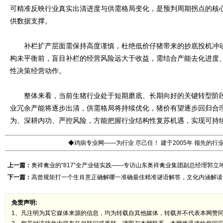
可精准反映行业真实出清进度与供需格局变化，是预判周期拐点的核
供数据支撑。
补栏扩产层面需保持高度谨慎，杜绝低价仔猪带来的抄底投机冲动
构未平衡前，盲目补栏的经营风险远大于收益，需结合产能去化进度
性决策经营动作。
整体来看，当前生猪行业处于短期磨底、长期向好的关键转型阶段
业冗余产能将逐步出清，供需格局将持续优化，猪价有望逐步回归合
为、深耕内功、严控风险，方能把握行业结构性复苏机遇，实现可持
◆鸡病专业网——为行业 尽己任！ 建于2005年 领先的
上一篇：
奥祥禽业的“817”全产业链实践——专访山东奥祥禽业集团副总经理郭立
下一篇：
高曾规矩打一个生肖意正确解哪一准确最佳精准谜语解答，文化内涵解读
免责声明:
1、凡注明为其它媒体来源的信息，均为转载自其他媒体，转载并不代表本网赞