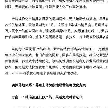
保有量压降目标，通过属地责任制、绩效考核机制压实地方管控责任
时限、无问责的松散局面，保障产能去化工作高效落地。
产能规模化出清具备显著的周期属性，无法短期快速落地。单头能
养殖供给体系，最短周期为1个月。按照行业常规出清节奏，月度常态化
万头冗余产能的全面出清，理论周期需9个月。实际落地过程中，受
代节奏等因素影响，整体去化周期将进一步拉长，行业磨底阶段具备
当前行业呈现“旧产能出清、新产能迭代”的结构性特征，一定程度
殖企业在淘汰低效、老旧产能的同时，同步布局高效化、标准化新型
种群质量、养殖效率持续优化。该结构性调整长期利好行业高质量发
效率，但短期无法快速收缩市场供给，对猪价的提振作用相对有限，
演，2026年四季度或将迎来供给端的实质性收缩。
实操落地体系：养殖主体阶段性经营策略优化方案
方案一：精准筛查低效产能，果断完成种群迭代