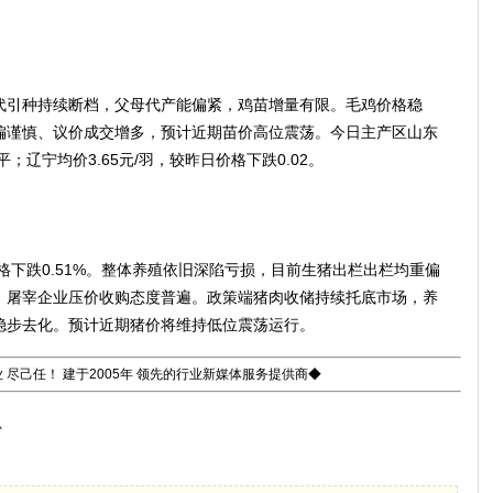
引种持续断档，父母代产能偏紧，鸡苗增量有限。毛鸡价格稳
偏谨慎、议价成交增多，预计近期苗价高位震荡。今日主产区山东
平；辽宁均价3.65元/羽，较昨日价格下跌0.02。
格下跌0.51%。整体养殖依旧深陷亏损，目前生猪出栏出栏均重偏
，屠宰企业压价收购态度普遍。政策端猪肉收储持续托底市场，养
稳步去化。预计近期猪价将维持低位震荡运行。
 尽己任！ 建于2005年 领先的行业新媒体服务提供商◆
总