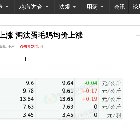
养
鸡病防治
法规
用药
会讯
论
上涨 淘汰蛋毛鸡均价上涨
编辑:小琳
[
点击复制网址
]
|