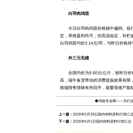
白羽肉鸡苗
今日白羽肉鸡苗价格稳中偏弱。祖代
定，养殖盈利尚可，但高温临近，补栏
白羽鸡苗均价3.14元/羽，与昨日价格持
外三元毛猪
全国均价为9.60元/公斤，较昨日价
高，端午备货带动的消费提振效果有限
殖端惜售情绪有所回升，能繁母猪产能
◆鸡病专业网——为行业
上一篇：
2026年5月29日国内饲料原料行情汇
下一篇：
2026年6月1日国内饲料原料行情汇总