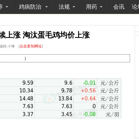
养
鸡病防治
法规
用药
会讯
论
续上涨 淘汰蛋毛鸡均价上涨
编辑:小琳
[
点击复制网址
]
|