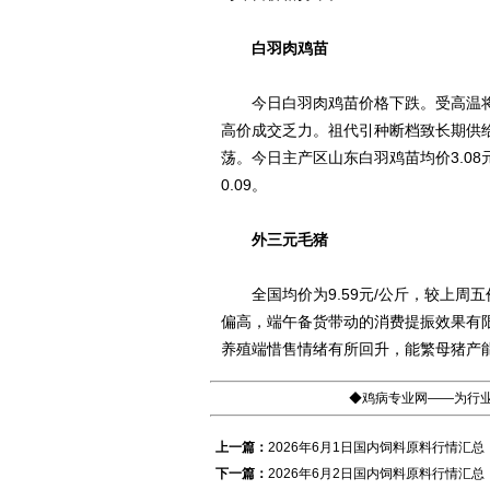
白羽肉鸡苗
今日白羽肉鸡苗价格下跌。受高温将
高价成交乏力。祖代引种断档致长期供
荡。今日主产区山东白羽鸡苗均价3.08元
0.09。
外三元毛猪
全国均价为9.59元/公斤，较上周五
偏高，端午备货带动的消费提振效果有
养殖端惜售情绪有所回升，能繁母猪产
◆鸡病专业网——为行业
上一篇：
2026年6月1日国内饲料原料行情汇总
下一篇：
2026年6月2日国内饲料原料行情汇总