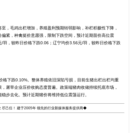
至，毛鸡出栏增加，养殖盈利预期转弱影响，补栏积极性下降，
给偏紧，种禽挺价意愿强，限制下跌空间，预计近期苗价高位震
/羽，较昨日价格下跌0.06；辽宁均价3.56元/羽，较昨日价格下跌
价格下跌0.10%。整体养殖依旧深陷亏损，目前生猪出栏出栏均重
限，屠宰企业压价收购态度普遍。政策端猪肉收储持续托底市场，
能稳步去化。预计近期猪价将维持低位震荡运行。
 尽己任！ 建于2005年 领先的行业新媒体服务提供商◆