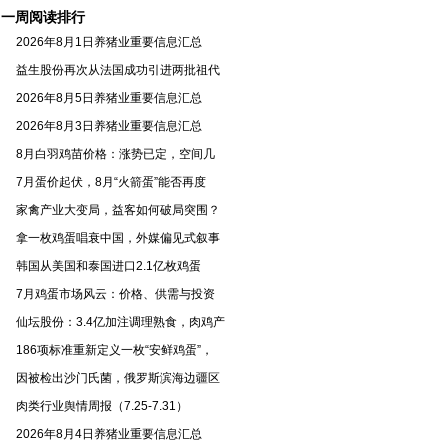
一周阅读排行
2026年8月1日养猪业重要信息汇总
益生股份再次从法国成功引进两批祖代
2026年8月5日养猪业重要信息汇总
2026年8月3日养猪业重要信息汇总
8月白羽鸡苗价格：涨势已定，空间几
7月蛋价起伏，8月“火箭蛋”能否再度
家禽产业大变局，益客如何破局突围？
拿一枚鸡蛋唱衰中国，外媒偏见式叙事
韩国从美国和泰国进口2.1亿枚鸡蛋
7月鸡蛋市场风云：价格、供需与投资
仙坛股份：3.4亿加注调理熟食，肉鸡产
186项标准重新定义一枚“安鲜鸡蛋”，
因被检出沙门氏菌，俄罗斯滨海边疆区
肉类行业舆情周报（7.25-7.31）
2026年8月4日养猪业重要信息汇总