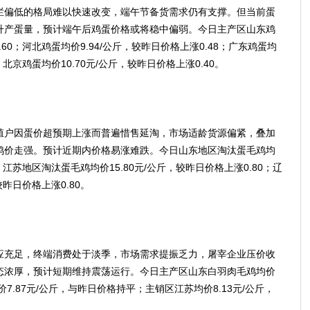
偏低的格局难以快速改变，端午节备货需求仍有支撑。但当前蛋
升产蛋量，预计端午后鸡蛋价格或将稳中偏弱。今日主产区山东鸡
.60；河北鸡蛋均价9.94/公斤，较昨日价格上涨0.48；广东鸡蛋均
；北京鸡蛋均价10.70元/公斤，较昨日价格上涨0.40。
户因蛋价超预期上涨而普遍惜售延淘，市场适龄货源偏紧，叠加
鸡价走强。预计近期内价格易涨难跌。今日山东地区淘汰蛋毛鸡均
0；江苏地区淘汰蛋毛鸡均价15.80元/公斤，较昨日价格上涨0.80；辽
较昨日价格上涨0.80。
充足，终端消费处于淡季，市场需求提振乏力，屠宰企业压价收
态浓厚，预计短期维持震荡运行。今日主产区山东白羽肉毛鸡均价
价7.87元/公斤，与昨日价格持平；主销区江苏均价8.13元/公斤，