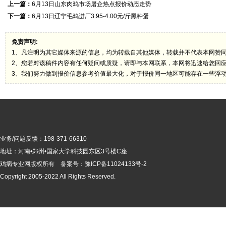
上一篇：
6月13日山东肉鸡市场屠企热点报价动态走势
下一篇：
6月13日辽宁毛鸡进厂3.95-4.00元/斤黑种蛋
免责声明:
1、凡注明为其它媒体来源的信息，均为转载自其他媒体，转载并不代表本网赞
2、您若对该稿件内容有任何疑问或质疑，请即与本网联系，本网将迅速给您回
3、我们努力做到报价信息参考价值最大化，对于报价同一地区可能存在一些浮
业务/问题反馈：198-371-66310
地址：河南•郑州•国家大学科技园东区3号楼C座
鸡病专业网版
权所有 备案号：
豫ICP备11024133号-2
Copyright 2005-2022 All Rights Reserved.