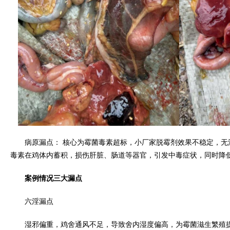
病原漏点： 核心为霉菌毒素超标，小厂家脱霉剂效果不稳定，无
毒素在鸡体内蓄积，损伤肝脏、肠道等器官，引发中毒症状，同时降
案例情况三大漏点
六淫漏点
湿邪偏重，鸡舍通风不足，导致舍内湿度偏高，为霉菌滋生繁殖提