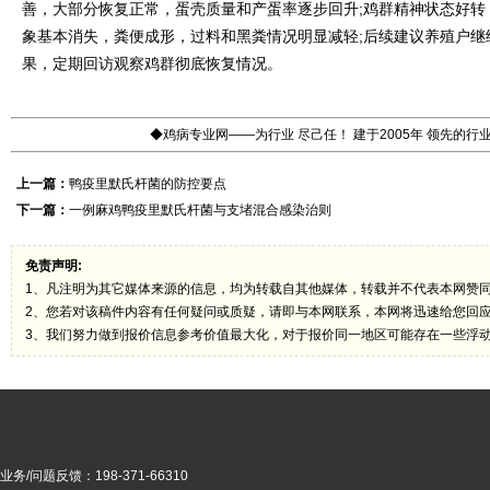
善，大部分恢复正常，蛋壳质量和产蛋率逐步回升;鸡群精神状态好转
象基本消失，粪便成形，过料和黑粪情况明显减轻;后续建议养殖户继
果，定期回访观察鸡群彻底恢复情况。
◆鸡病专业网——为行业 尽己任！ 建于2005年 领先的
上一篇：
鸭疫里默氏杆菌的防控要点
下一篇：
一例麻鸡鸭疫里默氏杆菌与支堵混合感染治则
免责声明:
1、凡注明为其它媒体来源的信息，均为转载自其他媒体，转载并不代表本网赞
2、您若对该稿件内容有任何疑问或质疑，请即与本网联系，本网将迅速给您回
3、我们努力做到报价信息参考价值最大化，对于报价同一地区可能存在一些浮
业务/问题反馈：198-371-66310