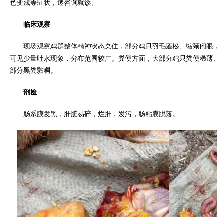
色变浅等症状，遂咨询就诊。
临床观察
现场观察鸡群整体精神状态欠佳，部分鸡只羽毛蓬松、缩颈闭眼，
可见少量吐水现象，分布范围较广。粪便方面，大部分鸡只粪便稀薄、
部分黑粪黏稠。
剖检
肠系膜发黑，肝脏易碎，烂肝，发污，肠粘膜脱落。