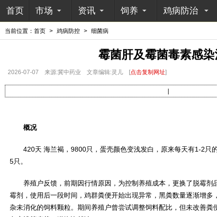
首页
市场
资讯
饲养
鸡病防治
当前位置：
首页
>
鸡病防控
>
细菌病
霉菌肝及霉菌毒素感染
2026-07-07
来源:冀中药业
文章编辑:灵儿
[
点击复制网址
]
|
概况
420天 海兰褐，9800只，蛋壳颜色变浅发白，原来每天有1-2只
5只。
养殖户反馈，前期因行情原因，为控制养殖成本，更换了脱霉剂品
霉剂，使用后一段时间，鸡群粪便开始出现异常，黑粪数量逐渐增多
杂未消化的饲料颗粒。期间养殖户曾尝试调整饲料配比，但未改善粪