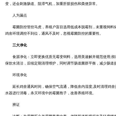
变，还会刺激肠道、阻滞气机，加重肝脏损伤和粪便异常。
人为漏点
霉菌防控管控马虎，养殖户盲目选用低成本脱霉剂，未重视饲料储
鸡舍环境调控不到位，通风不及时，忽视霉菌防控的重要性。
三大净化
食源净化：立即更换优质无霉变饲料，选用美速解并规范使用;彻
保饮水清洁，后续定期清理维护，同时调节肠道菌群平衡，减少肠道
环境净化
延长鸡舍通风时间，确保空气流通，降低舍内湿度;及时清理鸡舍
水器进行消毒，杀灭环境中的霉菌孢子，改善养殖环境。
辨证