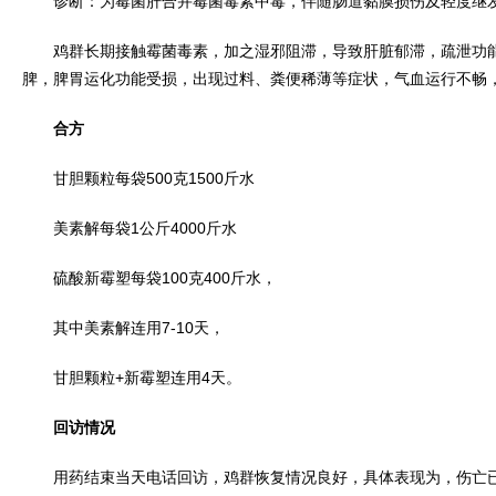
诊断：为霉菌肝合并霉菌毒素中毒，伴随肠道黏膜损伤及轻度继
鸡群长期接触霉菌毒素，加之湿邪阻滞，导致肝脏郁滞，疏泄功能
脾，脾胃运化功能受损，出现过料、粪便稀薄等症状，气血运行不畅
合方
甘胆颗粒每袋500克1500斤水
美素解每袋1公斤4000斤水
硫酸新霉塑每袋100克400斤水，
其中美素解连用7-10天，
甘胆颗粒+新霉塑连用4天。
回访情况
用药结束当天电话回访，鸡群恢复情况良好，具体表现为，伤亡已