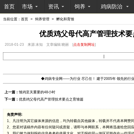
首页
市场
资讯
饲养
鸡病防治
当前位置：
首页
>
饲养管理
>
孵化和育雏
优质鸡父母代高产管理技术要
2018-01-23
来源:未知
文章编辑:晓丽
[
点击复制网址
]
|
◆鸡病专业网——为行业 尽己任！ 建于2005年 领先的
上一篇：
雏鸡至关重要的48小时
下一篇：
优质鸡父母代高产管理技术要点之育雏篇
免责声明:
1、凡注明为其它媒体来源的信息，均为转载自其他媒体，转载并不代表本网赞
2、您若对该稿件内容有任何疑问或质疑，请即与本网联系，本网将迅速给您回
3、我们努力做到报价信息参考价值最大化，对于报价同一地区可能存在一些浮