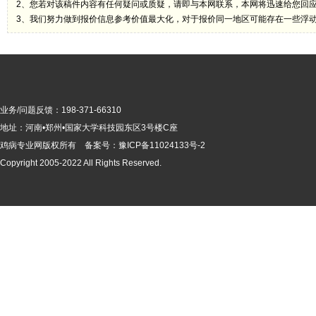
2、您若对该稿件内容有任何疑问或质疑，请即与本网联系，本网将迅速给您回
3、我们努力做到报价信息参考价值最大化，对于报价同一地区可能存在一些浮
业务/问题反馈：198-371-66310
地址：河南•郑州•国家大学科技园东区3号楼C座
鸡病专业网版
权所有 备案号：
豫ICP备11024133号-2
Copyright 2005-2022 All Rights Reserved.