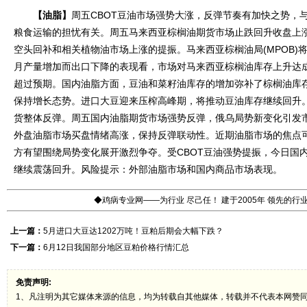
【油脂】
周五CBOT豆油市场强势大涨，反弹节奏有加快之势，
粮食运输的担忧有关。周五马来西亚棕榈油期货市场止跌回升收盘上
空头回补和相关植物油市场上涨的提振。马来西亚棕榈油局(MPOB)
月产量增加而出口下降的表现看，市场对马来西亚棕榈油库存上升达
超过预期。国内油脂方面，豆油和菜籽油库存的增加弥补了棕榈油库
保持增长态势。进口大豆迎来压榨高峰期，将推动豆油库存继续回升
货整体反弹。周五国内油脂期货市场强势反弹，俄乌局势新变化引发
外盘油脂市场买盘情绪高涨，保持反弹联动性。近期油脂市场的焦点
方有望围绕局势变化展开激烈争夺。受CBOT豆油强势提振，今日国
继续震荡回升。风险提示：外部油脂市场和国内商品市场表现。
◆鸡病专业网——为行业 尽己任！ 建于2005年 领先的
上一篇：
5月进口大豆达1202万吨！豆粕后期会大幅下跌？
下一篇：
6月12日我国部分地区豆粕价格行情汇总
免责声明:
1、凡注明为其它媒体来源的信息，均为转载自其他媒体，转载并不代表本网赞