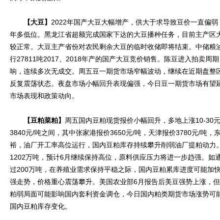
【大豆】
2022年国产大豆大幅增产，供大于求导致豆价一直偏
年多低位。黑龙江省超额完成国家下达的大豆播种任务，目前主产区
较正常。大豆主产省份对农民剩余大豆的临时收储即将结束。中储粮油
行27811吨2017、2018年产的国产大豆竞价销售。陈豆进入拍卖
响，连续多次无成交。周五豆一期货市场窄幅波动，继续在近期盘整
反复震荡状态。夜盘市场小幅回升表现偏强，今日豆一期货市场有望
市场表现和政策动向。
【豆粕菜粕】
周五国内豆粕现货报价小幅回升，多地上涨10-30元
3840元/吨之间，其中张家港报价3650元/吨，天津报价3780元/吨
裕，油厂开工率高位运行，国内豆粕库存持续攀升削弱油厂提粕动力
1202万吨，预计6月继续保持高位，原料供应压力将进一步趋强。如
过200万吨，在养殖业需求保持平稳之际，国内豆粕累库进度可能加
强走势，价格重心震荡攀升。美国农业部6月报告后美豆强势上涨，
粕弱局面可能影响国内套利资金调仓，今日国内粕类期货市场涨势可
国内豆粕库存变化。