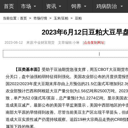
首页
市场
资讯
饲养
鸡病防治
当前位置：
首页
>
市场行情
>
玉米/豆粕
>
豆粕
2023年6月12日豆粕大豆
2023-06-12
来源:中金财富期货
文章编辑:小琳
[
点击复制网址
]
|
【豆类基本面】
受助于豆油期货急涨支撑，周五CBOT大豆期货市
分关口，盘中油强粕弱特征得到强化。美国农业部公布的月度供需报
国2022/2023年度大豆期末库存由上月预估的21.5亿蒲式耳增加到
农业部预计巴西和阿根廷大豆产量分别为1.56亿吨和2500万吨。20
致，单产为52.0蒲式耳/英亩，总产量预计为1.2274亿吨。显示美
造成美豆减产。最新公布的美国干旱监测显示，美国中西部地区的中
南部大平原的旱情得到改善。尽管当前美豆主产区出现干旱苗头，但
造成大豆实质性减产仍需持续观察。追踪19种大宗商品走势的CRB指数
属等下跌的拖累。