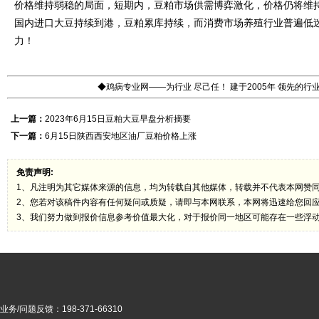
价格维持弱稳的局面，短期内，豆粕市场供需博弈激化，价格仍将维
国内进口大豆持续到港，豆粕累库持续，而消费市场养殖行业普遍低
力！
◆鸡病专业网——为行业 尽己任！ 建于2005年 领先的
上一篇：
2023年6月15日豆粕大豆早盘分析摘要
下一篇：
6月15日陕西西安地区油厂豆粕价格上涨
免责声明:
1、凡注明为其它媒体来源的信息，均为转载自其他媒体，转载并不代表本网赞
2、您若对该稿件内容有任何疑问或质疑，请即与本网联系，本网将迅速给您回
3、我们努力做到报价信息参考价值最大化，对于报价同一地区可能存在一些浮
业务/问题反馈：198-371-66310