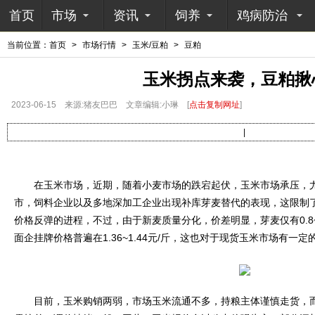
首页
市场
资讯
饲养
鸡病防治
当前位置：
首页
>
市场行情
>
玉米/豆粕
>
豆粕
玉米拐点来袭，豆粕揪
2023-06-15
来源:猪友巴巴
文章编辑:小琳
[
点击复制网址
]
|
在玉米市场，近期，随着小麦市场的跌宕起伏，玉米市场承压，尤
市，饲料企业以及多地深加工企业出现补库芽麦替代的表现，这限制
价格反弹的进程，不过，由于新麦质量分化，价差明显，芽麦仅有0.8~
面企挂牌价格普遍在1.36~1.44元/斤，这也对于现货玉米市场有一定
目前，玉米购销两弱，市场玉米流通不多，持粮主体谨慎走货，而