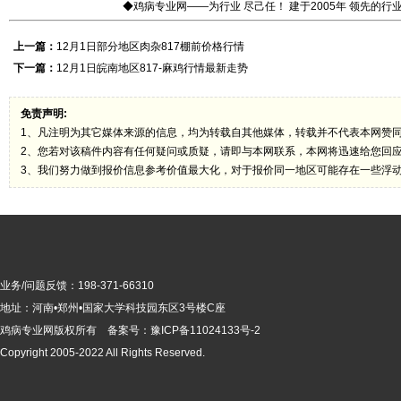
◆鸡病专业网——为行业 尽己任！ 建于2005年 领先的
上一篇：
12月1日部分地区肉杂817棚前价格行情
下一篇：
12月1日皖南地区817-麻鸡行情最新走势
免责声明:
1、凡注明为其它媒体来源的信息，均为转载自其他媒体，转载并不代表本网赞
2、您若对该稿件内容有任何疑问或质疑，请即与本网联系，本网将迅速给您回
3、我们努力做到报价信息参考价值最大化，对于报价同一地区可能存在一些浮
业务/问题反馈：198-371-66310
地址：河南•郑州•国家大学科技园东区3号楼C座
鸡病专业网版
权所有 备案号：
豫ICP备11024133号-2
Copyright 2005-2022 All Rights Reserved.