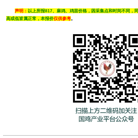
声明：
以上所报817、
麻鸡、
鸡苗价格，因采集点和时间不同，
高或低皆属正常，本报价
仅供参考
。