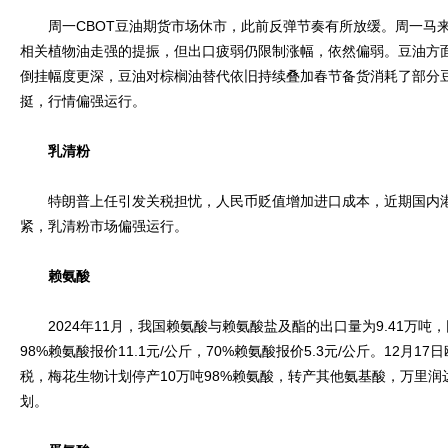
周一CBOT豆油期货市场休市，此前反弹节奏有所放缓。周一马来
相关植物油走强的提振，但出口疲弱仍限制涨幅，依然偏弱。豆油方
倒挂幅度更深，豆油对棕榈油替代依旧持续叠加春节备货消耗了部分
挺，行情偏强运行。
乳清粉
特朗普上任引发关税担忧，人民币贬值增加进口成本，近期国内港
紧，乳清粉市场偏强运行。
赖氨酸
2024年11月，我国赖氨酸与赖氨酸盐及酯的出口量为9.41万吨，
98%赖氨酸报价11.1元/公斤，70%赖氨酸报价5.3元/公斤。12月
税，梅花生物计划停产10万吨98%赖氨酸，转产其他氨基酸，万里润
划。