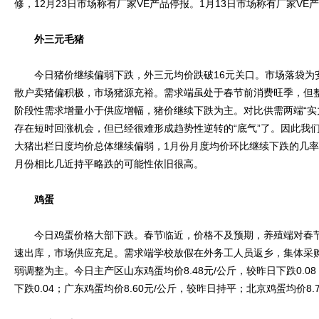
修，12月23日市场称有厂家VE产品停报。1月13日市场称有厂家VE产
外三元毛猪
今日猪价继续偏弱下跌，外三元均价跌破16元关口。市场落袋为
散户卖猪偏积极，市场猪源充裕。需求端虽处于春节前消费旺季，但
阶段性需求增量小于供应增幅，猪价继续下跌为主。对比供需两端“实
存在短时回涨机会，但已经很难形成趋势性逆转的“底气”了。因此我
大猪出栏日度均价总体继续偏弱，1月份月度均价环比继续下跌的几率
月份相比几近持平略跌的可能性依旧很高。
鸡蛋
今日鸡蛋价格大部下跌。春节临近，价格不及预期，养殖端对春节
速出库，市场供应充足。需求端学校放假在外务工人员返乡，集体采
弱调整为主。今日主产区山东鸡蛋均价8.48元/公斤，较昨日下跌0.08
下跌0.04；广东鸡蛋均价8.60元/公斤，较昨日持平；北京鸡蛋均价8.