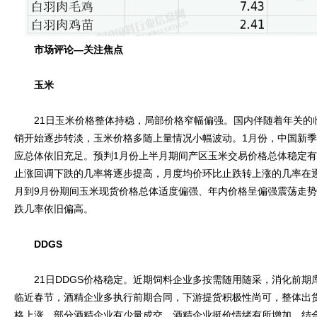
市场评论—关注焦点
玉米
21日玉米价格整体持稳，局部价格窄幅偏强。国内伴随着年关的
销开始逐步转淡，玉米价格多随上量情况小幅波动。1月份，中国新
应总体依旧充足。预判1月份上半月期间产区玉米交易价格总体稳定
止涨回调下跌的几率将逐步提高，月度均价环比止跌转上涨的几率在
月到9月份期间玉米现货价格总体适度偏强、年内价格呈偏强震荡走
跌几率依旧偏高。
DDGS
21日DDGS价格稳定。近期饲料企业多按需随用随采，消化前期
临近春节，酒精企业多执行前期合同，下游提货积极性尚可，整体出
格上涨，部分酒精企业有少量成交，酒精企业挺价情绪有所增加。结