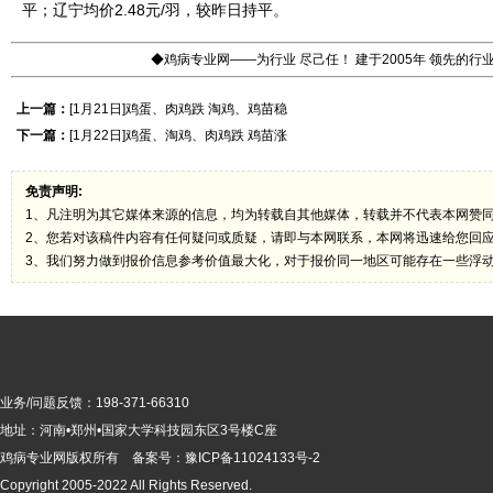
平；辽宁均价2.48元/羽，较昨日持平。
◆鸡病专业网——为行业 尽己任！ 建于2005年 领先的
上一篇：
[1月21日]鸡蛋、肉鸡跌 淘鸡、鸡苗稳
下一篇：
[1月22日]鸡蛋、淘鸡、肉鸡跌 鸡苗涨
免责声明:
1、凡注明为其它媒体来源的信息，均为转载自其他媒体，转载并不代表本网赞
2、您若对该稿件内容有任何疑问或质疑，请即与本网联系，本网将迅速给您回
3、我们努力做到报价信息参考价值最大化，对于报价同一地区可能存在一些浮
业务/问题反馈：198-371-66310
地址：河南•郑州•国家大学科技园东区3号楼C座
鸡病专业网版
权所有 备案号：
豫ICP备11024133号-2
Copyright 2005-2022 All Rights Reserved.