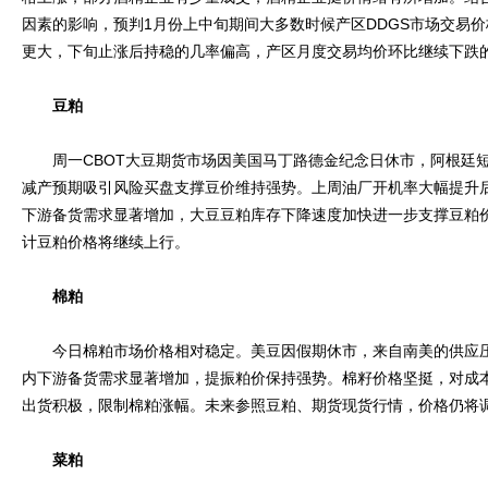
因素的影响，预判1月份上中旬期间大多数时候产区DDGS市场交易
更大，下旬止涨后持稳的几率偏高，产区月度交易均价环比继续下跌
豆粕
周一CBOT大豆期货市场因美国马丁路德金纪念日休市，阿根廷短
减产预期吸引风险买盘支撑豆价维持强势。上周油厂开机率大幅提升
下游备货需求显著增加，大豆豆粕库存下降速度加快进一步支撑豆粕
计豆粕价格将继续上行。
棉粕
今日棉粕市场价格相对稳定。美豆因假期休市，来自南美的供应压
内下游备货需求显著增加，提振粕价保持强势。棉籽价格坚挺，对成
出货积极，限制棉粕涨幅。未来参照豆粕、期货现货行情，价格仍将
菜粕