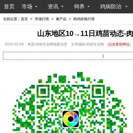
首页
市场
资讯
饲养
鸡病防治
当前位置：
首页
>
市场行情
>
禽产品
>
肉鸡价格行情
山东地区10→11日鸡苗动态-
2025-02-09
来源:鸡病专业网独家信息
文章编辑:鸡病专业网
[
点击复制网址
]
|