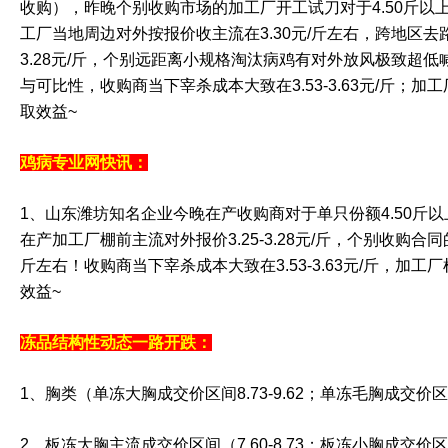
收购），昨晚个别收购市场的加工厂开工试刀对于4.50斤以
工厂当地周边对外按报价收主流在3.30元/斤左右，跨地区去路
3.28元/斤，个别远距离小规格淘汰病鸡有对外放风极致超低喊价在
与可比性，收购商当下宰杀成本大致在3.53-3.63元/斤；
取效益~
鸡病专业网快讯：
1、山东潍坊知名企业今晚在产收购商对于单只份额4.50斤以上
在产加工厂棚前主流对外报价3.25-3.28元/斤，个别收购合同
斤左右！收购商当下宰杀成本大致在3.53-3.63元/斤，加
效益~
冻品结构性动态一路开跌：
1、胸类（单冻大胸成交价区间8.73-9.62；单冻毛胸成交价区间8
2、板冻大胸主流成交价区间（7.60-8.73；板冻小胸成交价区间7