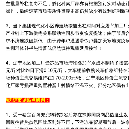
主批量补栏意向不足，孵化种禽厂家亦有根据预订实时动态
操作，后续鸡苗市场实质性贯穿走高仍然缺少有效利好刺激
3、当下集团现代化小区养殖场接雏出栏时间对应屠宰加工厂
产业链上下游供需关系联动性同步节奏恢复提速；由于节后合
求不济连跌破新低，由于跨年鸡遭遇滑铁卢叠加天寒地冻疫
空棚群体补栏热情普低仍然慎持观望延后接雏！
4、辽宁地区加工厂受冻品市场滞涨叠加宰杀成本制约多按需控价压
元/斤对比昨日下滑0.10元/斤，大车棚前收购装车价格维持在3.
场种蛋主流交易维持在1.70-2.00元/枚，辽宁地区种蛋主流交投在
化厂家亏损严重购置种蛋上孵情绪不温不火、部分地区偶有
//肉鸡市场热点研判：
1、受一猪定百禽兜兜转转跌宕后亦在扶抑同类肉品热度生发
回暖往昔热点氛围效应利好不再，下游冻品贸易商节后一波