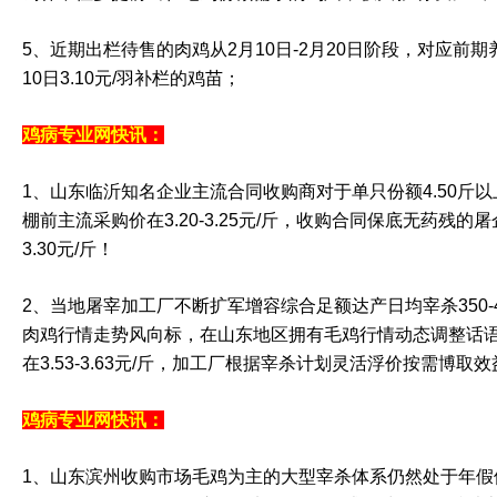
5、近期出栏待售的肉鸡从2月10日-2月20日阶段，对应前期养殖
10日3.10元/羽补栏的鸡苗；
鸡病专业网快讯：
1、山东临沂知名企业主流合同收购商对于单只份额4.50斤以上
棚前主流采购价在3.20-3.25元/斤，收购合同保底无药残的屠
3.30元/斤！
2、当地屠宰加工厂不断扩军增容综合足额达产日均宰杀350-
肉鸡行情走势风向标，在山东地区拥有毛鸡行情动态调整话
在3.53-3.63元/斤，加工厂根据宰杀计划灵活浮价按需博取效
鸡病专业网快讯：
1、山东滨州收购市场毛鸡为主的大型宰杀体系仍然处于年假