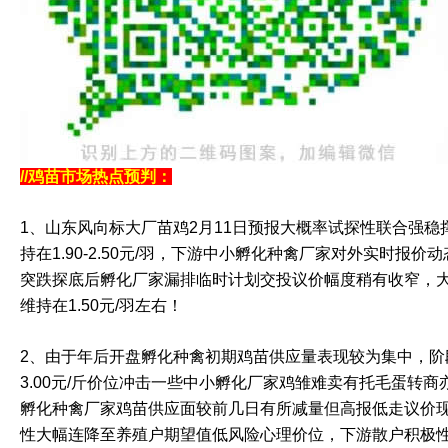
//鸡苗市场热点预判：
1、山东风向标大厂苗鸡2月11日预报大概率试探性联合强
持在1.90-2.50元/羽，下游中小孵化种禽厂家对外实时报价动态主
突跌探底后孵化厂家漏排临时计划交投议价幅度稍有收窄，
维持在1.50元/羽左右！
2、由于年后开盘孵化种禽初期鸡苗供应量表现较为集中，阶段
3.00元/斤价位冲击一些中小孵化厂家鸡雏难卖有托毛蛋转商
孵化种禽厂家鸡苗供应面较前几日有所减量但高报低走议价
性大幅连降至养殖户期望值低风险心理价位，下游散户积极