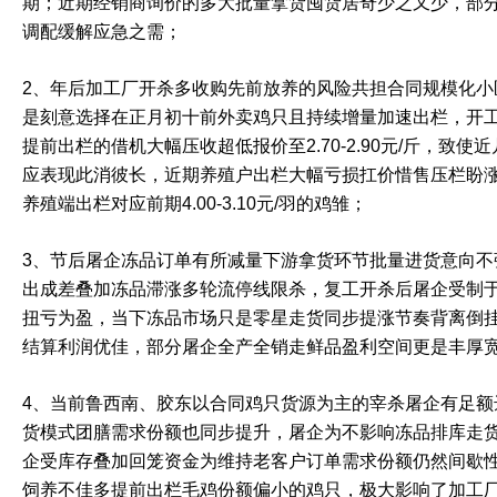
期；近期经销商询价的多大批量拿货囤货居奇少之又少，部
调配缓解应急之需；
2、年后加工厂开杀多收购先前放养的风险共担合同规模化小
是刻意选择在正月初十前外卖鸡只且持续增量加速出栏，开
提前出栏的借机大幅压收超低报价至2.70-2.90元/斤，致
应表现此消彼长，近期养殖户出栏大幅亏损扛价惜售压栏盼
养殖端出栏对应前期4.00-3.10元/羽的鸡雏；
3、节后屠企冻品订单有所减量下游拿货环节批量进货意向不
出成差叠加冻品滞涨多轮流停线限杀，复工开杀后屠企受制
扭亏为盈，当下冻品市场只是零星走货同步提涨节奏背离倒
结算利润优佳，部分屠企全产全销走鲜品盈利空间更是丰厚
4、当前鲁西南、胶东以合同鸡只货源为主的宰杀屠企有足额
货模式团膳需求份额也同步提升，屠企为不影响冻品排库走
企受库存叠加回笼资金为维持老客户订单需求份额仍然间歇
饲养不佳多提前出栏毛鸡份额偏小的鸡只，极大影响了加工